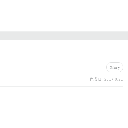
Diary
作成日:
2017.9.21