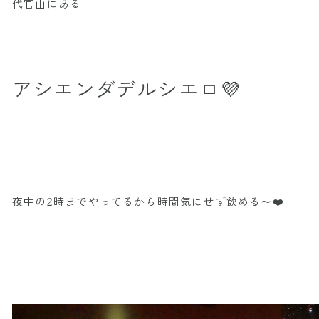
代官山にある
アシエンダデルシエロ💜
夜中の2時までやってるから時間気にせず飲める〜❤️