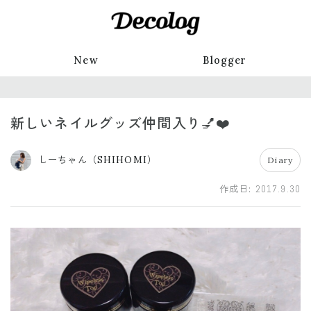
New
Blogger
新しいネイルグッズ仲間入り💅❤️
しーちゃん（SHIHOMI）
Diary
作成日:
2017.9.30