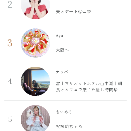
2
夫とデート🙂‍↔️🩷
Ayu
3
大阪へ
ナッパ
4
富士マリオットホテル山中湖｜朝
食とカフェで感じた癒し時間🍃
ちいめろ
5
祝🌸琉ちゃろ