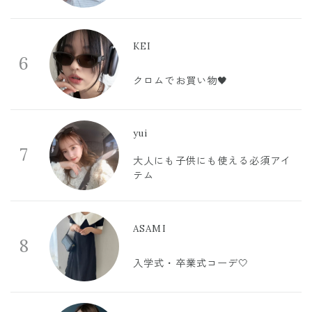
KEI
6
クロムでお買い物🖤
yui
7
大人にも子供にも使える必須アイ
テム
ASAMI
8
入学式・卒業式コーデ🤍