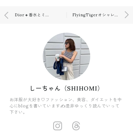
Dior🔸香水とミニコスメ💕
FlyingTigerオシャレなアイテムたち😊❤️
しーちゃん（SHIHOMI）
お洋服が大好き🤍ファッション、美容、ダイエットを中
心にblogを書いています✍️是非ゆっくり読んでいって
下さい。
https://insta
https://ww