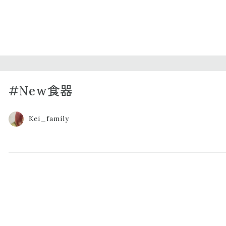
#New食器
Kei_family