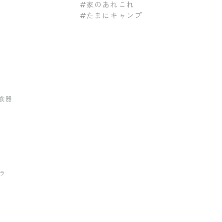
#家のあれこれ
#たまにキャンプ
食器
ラ