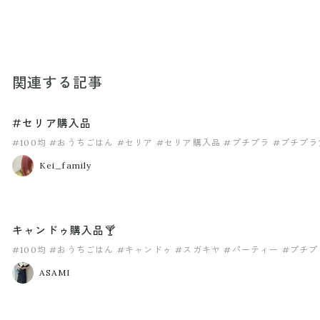
関連する記事
#セリア購入品
#100均
#おうちごはん
#セリア
#セリア購入品
#プチプラ
#プチプラ
Kei_family
キャンドゥ購入品🍸
#100均
#おうちごはん
#キャンドゥ
#スガキヤ
#パーティー
#プチプ
ASAMI