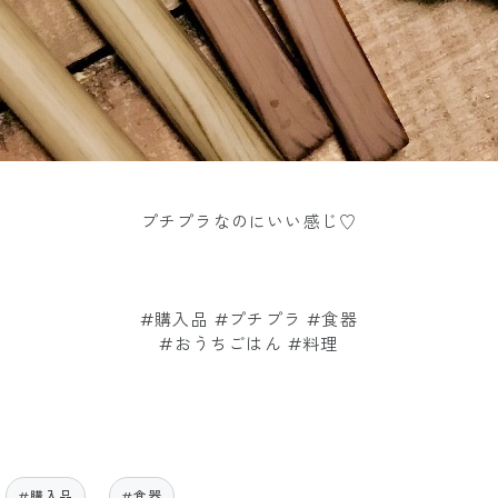
プチプラなのにいい感じ♡
#購入品 #プチプラ #食器
#おうちごはん #料理
#購入品
#食器