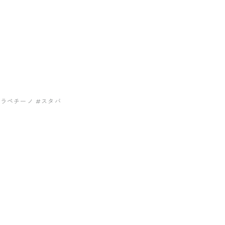
フラペチーノ
#スタバ