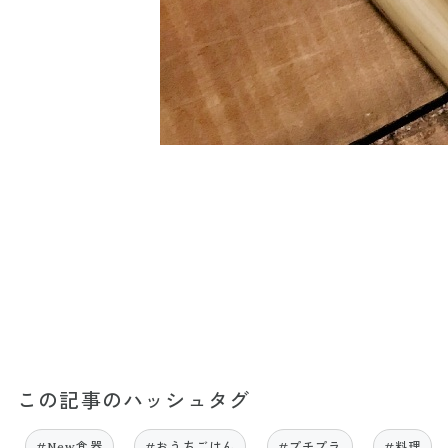
この記事のハッシュタグ
#New食器
#おうちごはん
#プチプラ
#料理