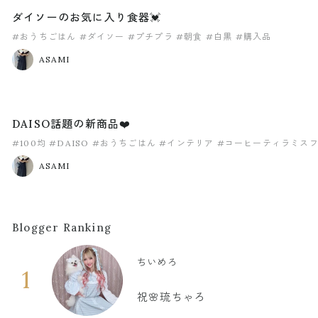
ダイソーのお気に入り食器💓
#おうちごはん
#ダイソー
#プチプラ
#朝食
#白黒
#購入品
ASAMI
DAISO話題の新商品❤️
#100均
#DAISO
#おうちごはん
#インテリア
#コーヒーティラミス
ASAMI
Blogger Ranking
ちいめろ
1
祝🌸琉ちゃろ