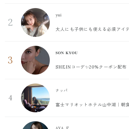
yui
2
大人にも子供にも使える必須アイ
𝐒𝐎𝐍 𝐊𝐘𝐎𝐔
3
SHEINコーデ✨20%クーポン配布
ナッパ
4
富士マリオットホテル山中湖｜朝食
AYA..E