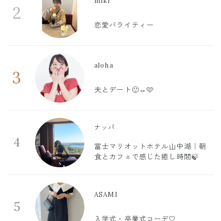
miki
2
恋愛バライティー
aloha
3
夫とデート🙂‍↔️🩷
ナッパ
4
富士マリオットホテル山中湖｜朝
食とカフェで感じた癒し時間🍃
ASAMI
5
入学式・卒業式コーデ🤍