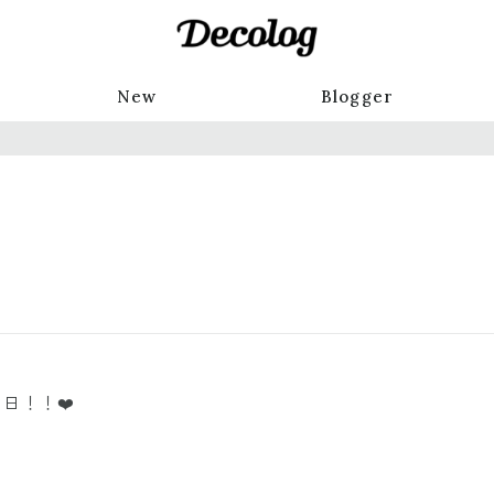
New
Blogger
日！！❤️