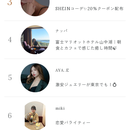
3
SHEINコーデ✨20%クーポン配布
ナッパ
4
富士マリオットホテル山中湖｜朝
食とカフェで感じた癒し時間🍃
AYA..E
5
激安ジュエリーが東京でも！💍
miki
6
恋愛バライティー