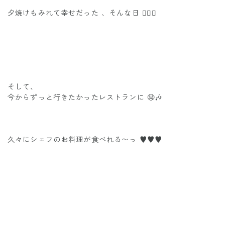
夕焼けもみれて幸せだった 、そんな日 ✌🏽💕
そして、
今からずっと行きたかったレストランに 🤤🎶
久々にシェフのお料理が食べれる〜っ ♥️♥️♥️