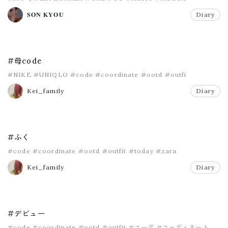
𝐒𝐎𝐍 𝐊𝐘𝐎𝐔
Diary
#母code
#NIKE
#UNIQLO
#code
#coordinate
#ootd
#outfi
Kei_family
Diary
#ふく
#code
#coordinate
#ootd
#outfit
#today
#zara
Kei_family
Diary
#デビュー
#code
#coordinate
#ootd
#outfit
#コーデ
#コーディネート