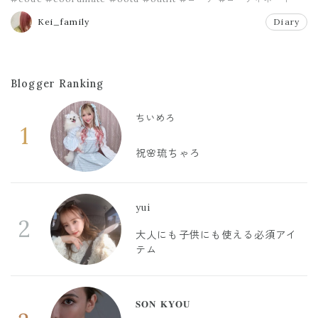
Kei_family
Diary
Blogger Ranking
ちいめろ
1
祝🌸琉ちゃろ
yui
2
大人にも子供にも使える必須アイ
テム
𝐒𝐎𝐍 𝐊𝐘𝐎𝐔