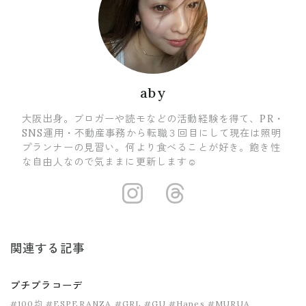
aby
大阪出身。ブロガーや読モなどの活動経験を得て、PR・
SNS運用・不動産事務から転職３回目にして現在は照明
プランナーの見習い。何より食べることが好き。飽き性
な自由人なので気ままに更新します☺
https://www.i
https://ww
関連する記事
プチプラコーデ
#100均
#ESPERANZA
#GRL
#GU
#Hanes
#MURUA