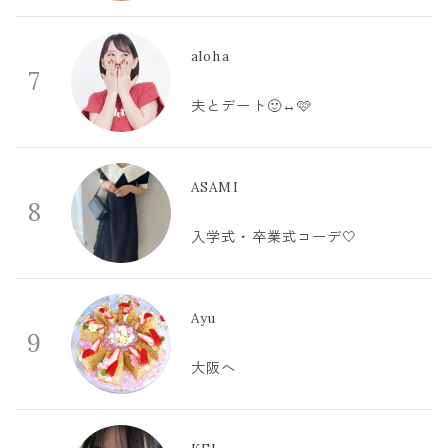
aloha
7
夫とデート🙂‍↔️🩷
ASAMI
8
入学式・卒業式コーデ🤍
Ayu
9
大阪へ