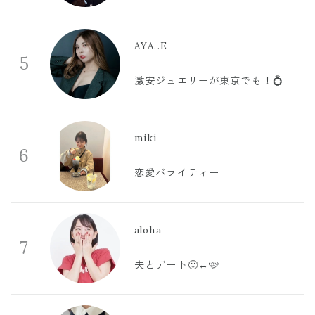
AYA..E
5
激安ジュエリーが東京でも！💍
miki
6
恋愛バライティー
aloha
7
夫とデート🙂‍↔️🩷