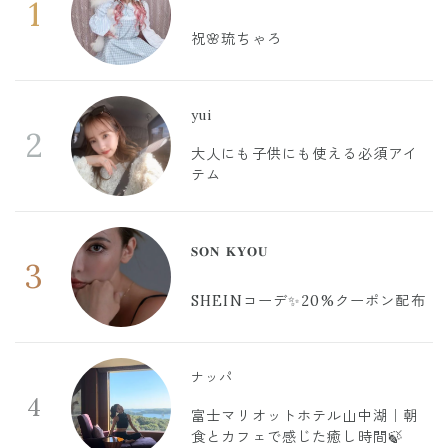
1
祝🌸琉ちゃろ
yui
2
大人にも子供にも使える必須アイ
テム
𝐒𝐎𝐍 𝐊𝐘𝐎𝐔
3
SHEINコーデ✨20%クーポン配布
ナッパ
4
富士マリオットホテル山中湖｜朝
食とカフェで感じた癒し時間🍃