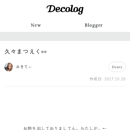
New
Blogger
久々まつえく👀
みきてぃ
Diary
作成日:
2017.10.26
お熱を出しておりましてん。わたしが。←