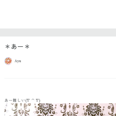
＊あー＊
Ayu
あー難しい(T ^ T)