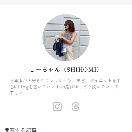
しーちゃん（SHIHOMI）
お洋服が大好き🤍ファッション、美容、ダイエットを中
心にblogを書いています✍️是非ゆっくり読んでいって
下さい。
https://insta
https://ww
関連する記事