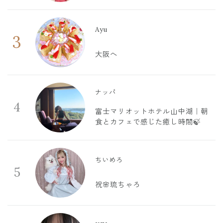
Ayu
3
大阪へ
ナッパ
4
富士マリオットホテル山中湖｜朝
食とカフェで感じた癒し時間🍃
ちいめろ
5
祝🌸琉ちゃろ