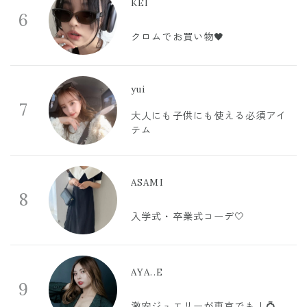
KEI
6
クロムでお買い物🖤
yui
7
大人にも子供にも使える必須アイ
テム
ASAMI
8
入学式・卒業式コーデ🤍
AYA..E
9
激安ジュエリーが東京でも！💍