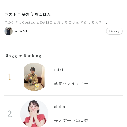
コストコ❤️おうちごはん
#100均
#Costco
#DAISO
#おうちごはん
#おうちカフェ
#コストコ
ASAMI
Diary
Blogger Ranking
miki
1
恋愛バライティー
aloha
2
夫とデート🙂‍↔️🩷