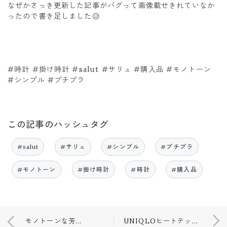
なぜかさっき更新した記事がバグって画像載せきれていなか
ったので書き足しました😥
#時計 #掛け時計 #salut #サリュ #購入品 #モノトーン
#シンプル #プチプラ
この記事のハッシュタグ
#salut
#サリュ
#シンプル
#プチプラ
#モノトーン
#掛け時計
#時計
#購入品
モノトーンな芳香剤🎈
UNIQLOヒートテックパンツ♢👖