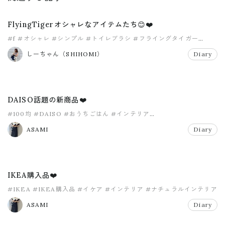
FlyingTigerオシャレなアイテムたち😊❤️
#f
#オシャレ
#シンプル
#トイレブラシ
#フライングタイガー
#フレーム
しーちゃん（SHIHOMI）
Diary
DAISO話題の新商品❤️
#100均
#DAISO
#おうちごはん
#インテリア
#コーヒーティラミスフラペチーノ
#スタバ
ASAMI
Diary
IKEA購入品❤️
#IKEA
#IKEA購入品
#イケア
#インテリア
#ナチュラルインテリア
#プチプラ
ASAMI
Diary