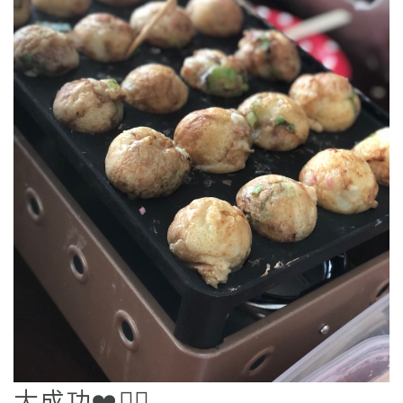
大成功❤️🙆‍♂️