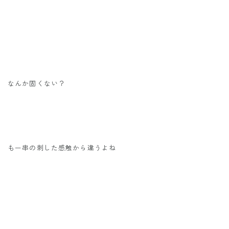
なんか固くない？
もー串の刺した感触から違うよね