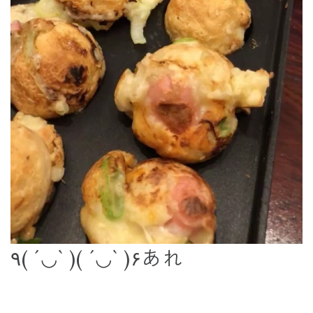
٩( ´◡` )( ´◡` )۶あれ