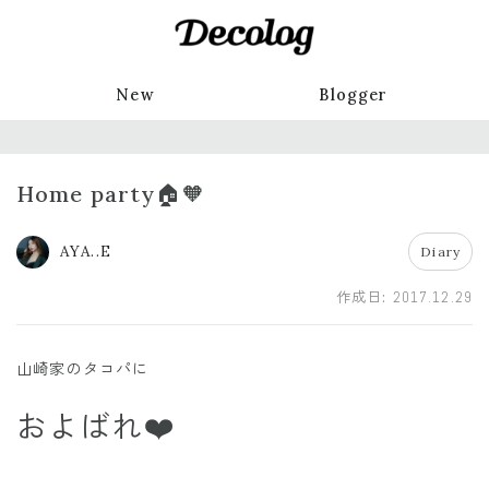
New
Blogger
Home party🏠🧡
AYA..E
Diary
作成日:
2017.12.29
山崎家のタコパに
およばれ❤️