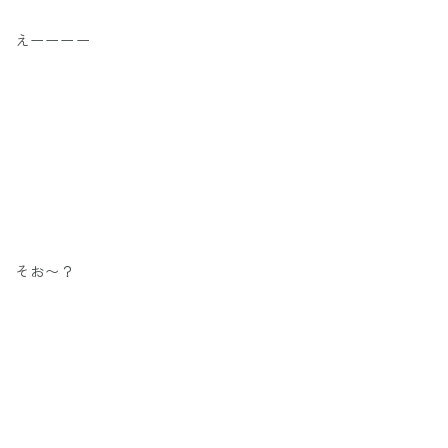
えーーーー
そお〜？