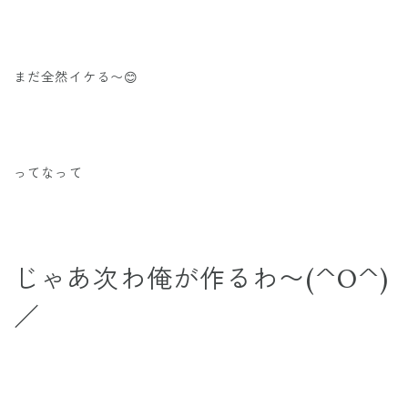
まだ全然イケる〜😊
ってなって
じゃあ次わ俺が作るわ〜(^O^)
／