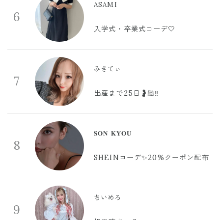
ASAMI
6
入学式・卒業式コーデ🤍
みきてぃ
7
出産まで25日🤰🏻‼️
𝐒𝐎𝐍 𝐊𝐘𝐎𝐔
8
SHEINコーデ✨20%クーポン配布
ちいめろ
9