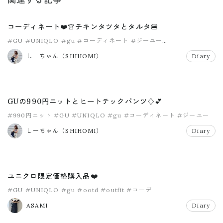
コーディネート❤️👚チキンタツタとタルタ🍔
#GU
#UNIQLO
#gu
#コーディネート
#ジーユー
#ヒルズスタイル
しーちゃん（SHIHOMI）
Diary
GUの990円ニットとヒートテックパンツ♢💕
#990円ニット
#GU
#UNIQLO
#gu
#コーディネート
#ジーユー
しーちゃん（SHIHOMI）
Diary
ユニクロ限定価格購入品❤️
#GU
#UNIQLO
#gu
#ootd
#outfit
#コーデ
ASAMI
Diary