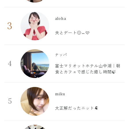
aloha
3
夫とデート🙂‍↔️🩷
ナッパ
4
富士マリオットホテル山中湖｜朝
食とカフェで感じた癒し時間🍃
miku
5
大正解だったニット🐏