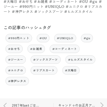
#大晦日 #おせち #お雑煮 #コーディネート #GU #gu #
ジーユー #990円ニット #UNIQLO #ユニクロ #リブスカ
ート #神戸レタス #ソックスブーツ #ヒルズスタイル
この記事のハッシュタグ
#990円ニット
#GU
#UNIQLO
#gu
#おせち
#お雑煮
#コーディネート
#ジーユー
#ソックスブーツ
#ヒルズスタイル
#ユニクロ
#リブスカート
#大晦日
#神戸レタス
2017年lastごはん♢おせち年越しそば🍣🥂
キャンドゥのお正月アイテム🎍