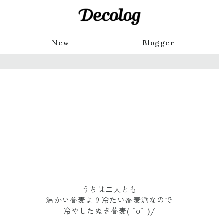
New
Blogger
うちは二人とも
温かい蕎麦より冷たい蕎麦派なので
冷やしたぬき蕎麦( ˆoˆ )/