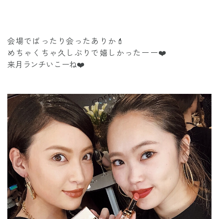
会場でばったり会ったありか💄
めちゃくちゃ久しぶりで嬉しかったーー❤️
来月ランチいこーね❤️