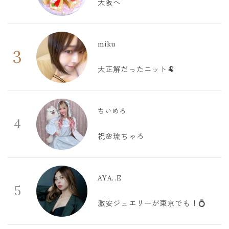
大阪へ
miku
3
大正解だったニット🐏
ちいめろ
4
祝🌸琉ちゃろ
AYA..E
5
激安ジュエリーが東京でも！💍