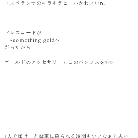
エスペランサのキラキラヒールかわいい👠
ドレスコードが
「~something gold〜」
だったから
ゴールドのアクセサリーとこのパンプスを✨✨
1人でぼけーと電車に揺られる時間もいいなぁと思い