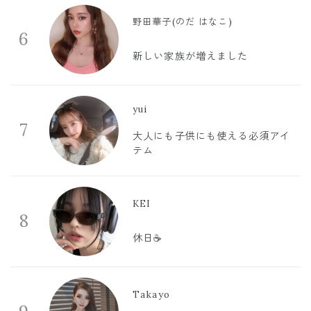
野田華子(のだ はなこ)
6
新しい家族が増えました
yui
7
大人にも子供にも使える必須アイ
テム
KEI
8
休日☕️
Takayo