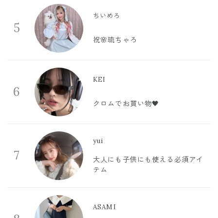
ちいめろ
5
祝🌸琉ちゃろ
KEI
6
クロムでお買い物🖤
yui
7
大人にも子供にも使える必須アイ
テム
ASAMI