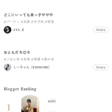
どこにいっても末っ子💜💜💜
#パーティ
#友達
#女子会
#家族
AYA..E
Diary
おともだち😊🥂
#ごはん会
#友達
#笑顔
#飲み会
しーちゃん（SHIHOMI）
Diary
Blogger Ranking
miki
1