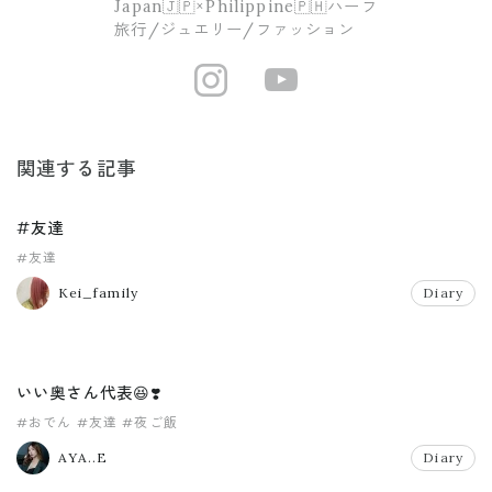
Japan🇯🇵×Philippine🇵🇭ハーフ
旅行/ジュエリー/ファッション
https://www.i
https://ww
関連する記事
#友達
#友達
Kei_family
Diary
いい奥さん代表😆❣️
#おでん
#友達
#夜ご飯
AYA..E
Diary