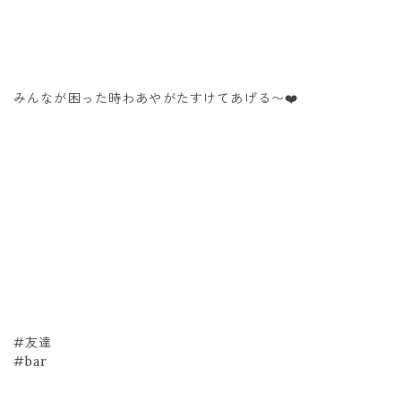
みんなが困った時わあやがたすけてあげる〜❤️
#友達
#bar