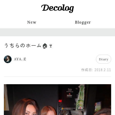
New
Blogger
うちらのホーム🏠🍷
AYA..E
Diary
作成日:
2018.2.11