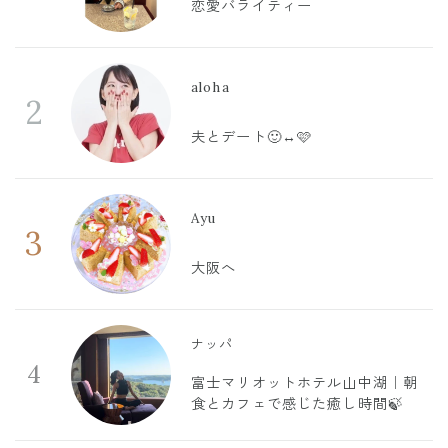
恋愛バライティー
aloha
2
夫とデート🙂‍↔️🩷
Ayu
3
大阪へ
ナッパ
4
富士マリオットホテル山中湖｜朝
食とカフェで感じた癒し時間🍃