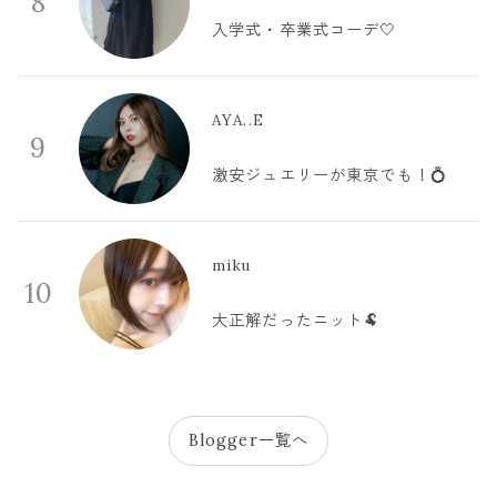
8
入学式・卒業式コーデ🤍
AYA..E
9
激安ジュエリーが東京でも！💍
miku
10
大正解だったニット🐏
Blogger一覧へ