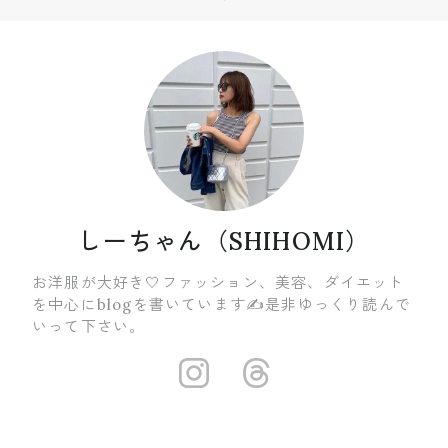
しーちゃん（SHIHOMI）
お洋服が大好き🤍ファッション、美容、ダイエット
を中心にblogを書いています✍️是非ゆっくり読んで
いって下さい。
https://insta
https://ww