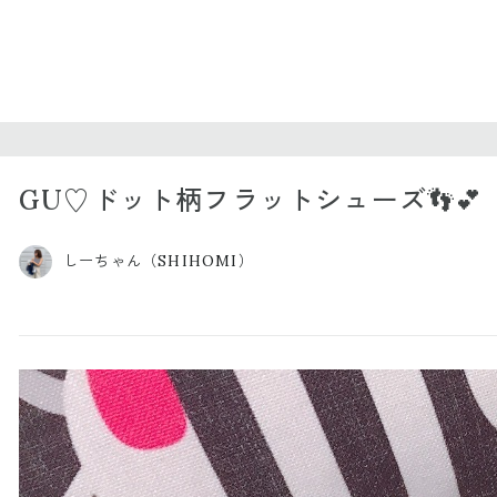
GU♡ドット柄フラットシューズ👣💕
しーちゃん（SHIHOMI）