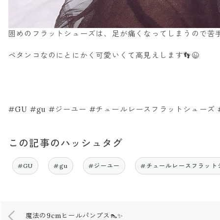
固めのフラットシューズは、足が痛くなってしまうので苦手
ペタンコなのにとにかく可愛いくて高見えします👣😉
#GU #gu #ジーユー #チュールレースフラットシューズ
この記事のハッシュタグ
#GU
#gu
#ジーユー
#チュールレースフラット
魔法の9cmヒールパンプス👠✨