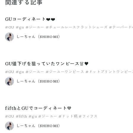
関連する記事
GUコーディネート❤️❤️
#GU
#gu
#ジーユー
#チュールレースフラットシューズ
#テーパード
しーちゃん（SHIHOMI）
GU値下げを狙っていたワンピース👗🖤
#GU
#gu
#ジーユー
#ジーユーワンピース
#ドットプリントワンピー
しーちゃん（SHIHOMI）
fifthとGUでコーディネート💙
#GU
#fifth
#gu
#ジーユー
#ドット柄
#フィフス
しーちゃん（SHIHOMI）