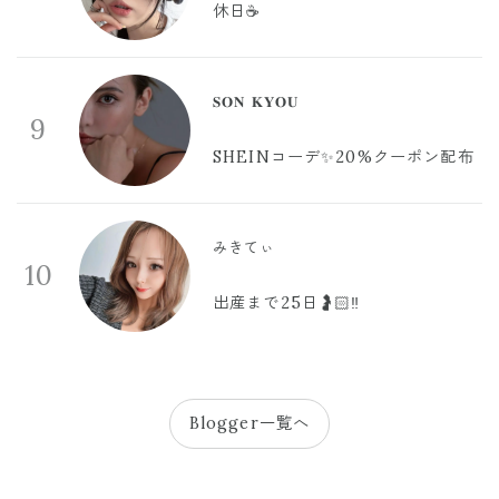
休日☕️
𝐒𝐎𝐍 𝐊𝐘𝐎𝐔
9
SHEINコーデ✨20%クーポン配布
みきてぃ
10
出産まで25日🤰🏻‼️
Blogger一覧へ