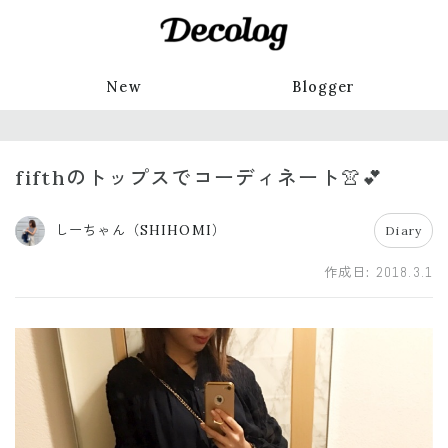
New
Blogger
fifthのトップスでコーディネート👚💕
しーちゃん（SHIHOMI）
Diary
作成日:
2018.3.1