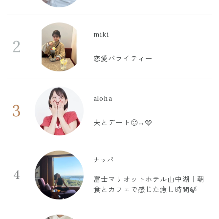
miki
2
恋愛バライティー
aloha
3
夫とデート🙂‍↔️🩷
ナッパ
4
富士マリオットホテル山中湖｜朝
食とカフェで感じた癒し時間🍃