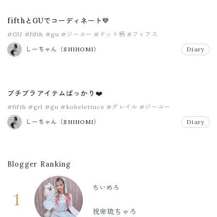
fifthとGUでコーディネート💙
#GU
#fifth
#gu
#ジーユー
#ドット柄
#フィフス
しーちゃん（SHIHOMI）
Diary
プチプラアイテムばっかり❤️
#fifth
#grl
#gu
#kobelettuce
#グレイル
#ジーユー
しーちゃん（SHIHOMI）
Diary
Blogger Ranking
ちいめろ
1
祝🌸琉ちゃろ