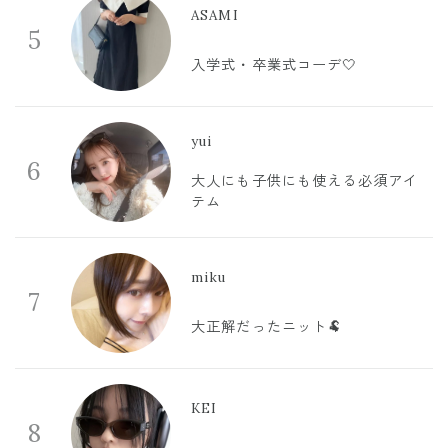
ASAMI
5
入学式・卒業式コーデ🤍
yui
6
大人にも子供にも使える必須アイ
テム
miku
7
大正解だったニット🐏
KEI
8