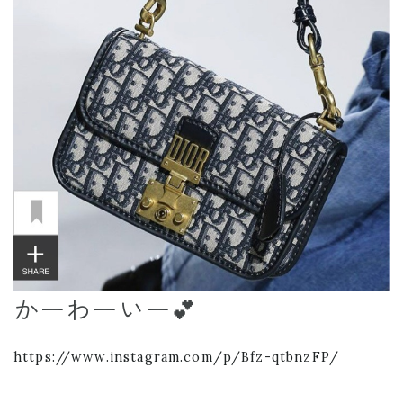
かーわーいー💕
https://www.instagram.com/p/Bfz-qtbnzFP/