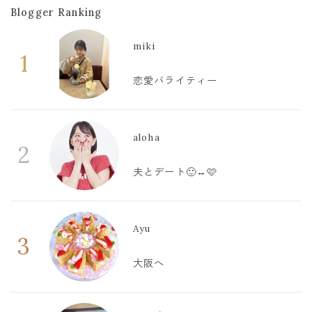
Blogger Ranking
miki
1
恋愛バライティー
aloha
2
夫とデート🙂‍↔️🩷
Ayu
3
大阪へ