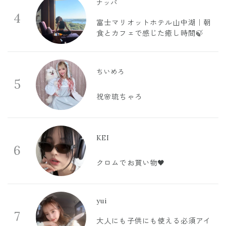
ナッパ
4
富士マリオットホテル山中湖｜朝
食とカフェで感じた癒し時間🍃
ちいめろ
5
祝🌸琉ちゃろ
KEI
6
クロムでお買い物🖤
yui
7
大人にも子供にも使える必須アイ