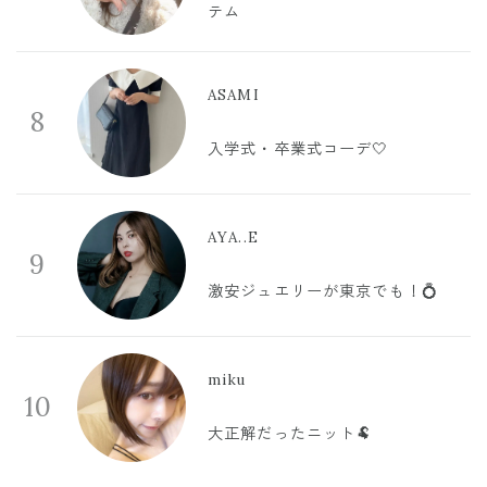
テム
ASAMI
8
入学式・卒業式コーデ🤍
AYA..E
9
激安ジュエリーが東京でも！💍
miku
10
大正解だったニット🐏