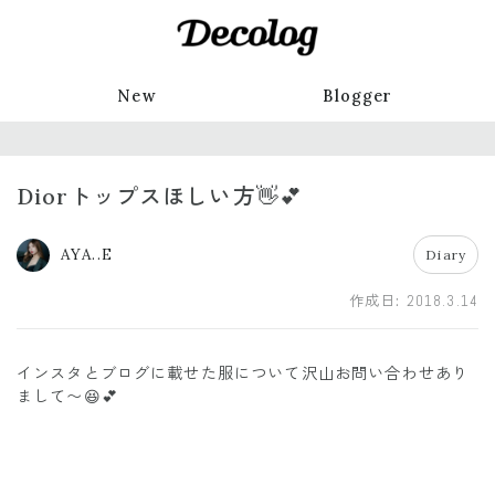
New
Blogger
Diorトップスほしい方👋💕
AYA..E
Diary
作成日:
2018.3.14
インスタとブログに載せた服について沢山お問い合わせあり
まして〜😆💕