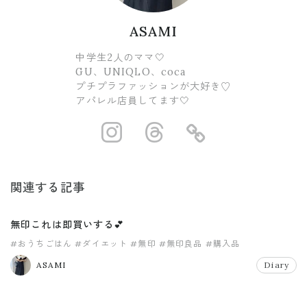
ASAMI
中学生2人のママ🤍
GU、UNIQLO、coca
プチプラファッションが大好き♡
アパレル店員してます🤍
https://www.ins
https://www.
https://
関連する記事
無印これは即買いする💕
#おうちごはん
#ダイエット
#無印
#無印良品
#購入品
ASAMI
Diary