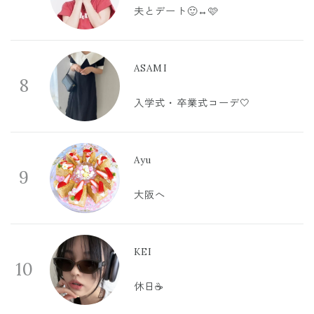
夫とデート🙂‍↔️🩷
ASAMI
8
入学式・卒業式コーデ🤍
Ayu
9
大阪へ
KEI
10
休日☕️