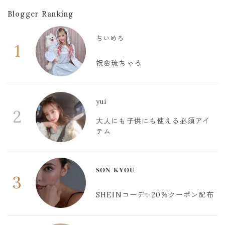
Blogger Ranking
ちいめろ
1
祝🌸琉ちゃろ
yui
2
大人にも子供にも使える必須アイ
テム
𝐒𝐎𝐍 𝐊𝐘𝐎𝐔
3
SHEINコーデ✨20%クーポン配布