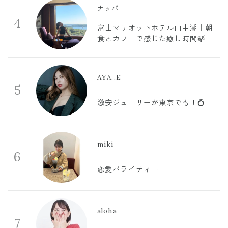
ナッパ
4
富士マリオットホテル山中湖｜朝
食とカフェで感じた癒し時間🍃
AYA..E
5
激安ジュエリーが東京でも！💍
miki
6
恋愛バライティー
aloha
7