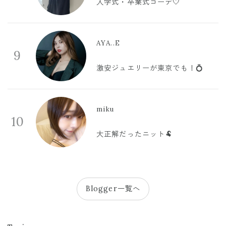
入学式・卒業式コーデ🤍
AYA..E
9
激安ジュエリーが東京でも！💍
miku
10
大正解だったニット🐏
Blogger一覧へ