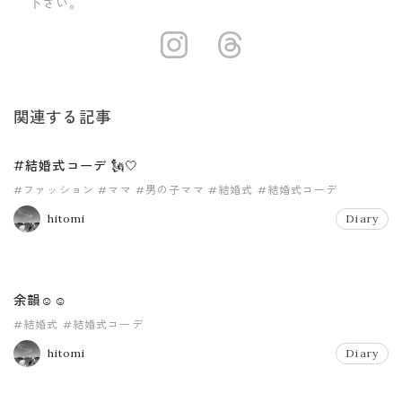
下さい。
https://insta
https://ww
関連する記事
#結婚式コーデ 🗽🤍
#ファッション
#ママ
#男の子ママ
#結婚式
#結婚式コーデ
hitomi
Diary
余韻☺️☺️
#結婚式
#結婚式コーデ
hitomi
Diary