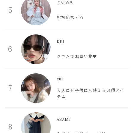
ちいめろ
5
祝🌸琉ちゃろ
KEI
6
クロムでお買い物🖤
yui
7
大人にも子供にも使える必須アイ
テム
ASAMI
8