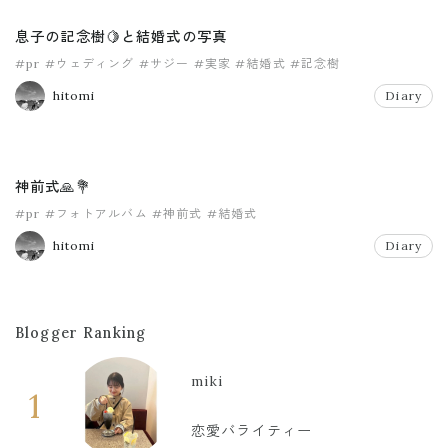
息子の記念樹🍋と結婚式の写真
#pr
#ウェディング
#サジー
#実家
#結婚式
#記念樹
hitomi
Diary
神前式🙏💐
#pr
#フォトアルバム
#神前式
#結婚式
hitomi
Diary
Blogger Ranking
miki
1
恋愛バライティー