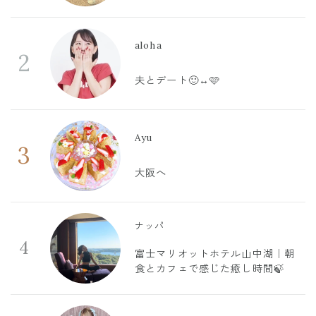
aloha
2
夫とデート🙂‍↔️🩷
Ayu
3
大阪へ
ナッパ
4
富士マリオットホテル山中湖｜朝
食とカフェで感じた癒し時間🍃