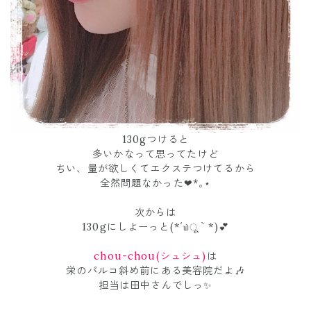
130gつけると
多いかなって思ってたけど
ちい、量が欲しくてエクステつけてるから
全然問題なかった❤*｡⋆
次からは
130gにしよーっと(*´௰ू｀*)💕
chou-chou(シュシュ)
は
栄のパルコ斜め前にある美容院だよ🎶
担当は田中さんでしっ✨