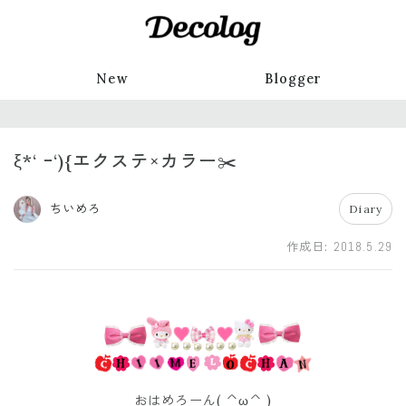
New
Blogger
ξ*‘ ｰ‘){エクステ×カラー✂️
ちいめろ
Diary
作成日:
2018.5.29
おはめろーん( ^ω^ )