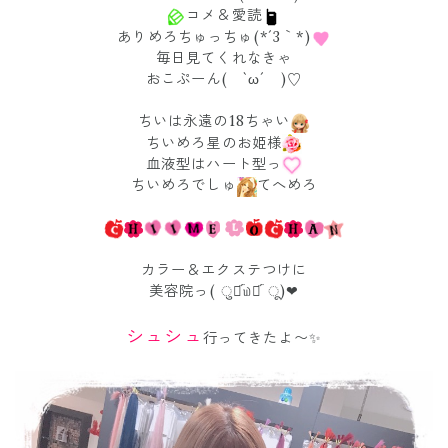
コメ＆愛読
ありめろちゅっちゅ(*´3｀*)
毎日見てくれなきゃ
おこぷーん( `ω´ )♡
ちいは永遠の18ちゃい
ちいめろ星のお姫様
血液型はハート型っ
ちいめろでしゅ
てへめろ
カラー＆エクステつけに
美容院っ( ु⚈᷁௰⚈᷁ ू)❤
シュシュ
行ってきたよ〜✨