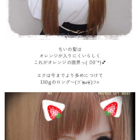
ちいの髪は
オレンジが入りにくいらしく
これがオレンジの限界っ( ฅ́0`*)💕
エクは今までより多めにつけて
130gのロング〜(੭´ᵒ̴̶̷̤ωᵒ̴̶̷̤`)੭⭐