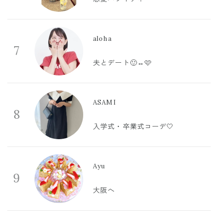
aloha
7
夫とデート🙂‍↔️🩷
ASAMI
8
入学式・卒業式コーデ🤍
Ayu
9
大阪へ