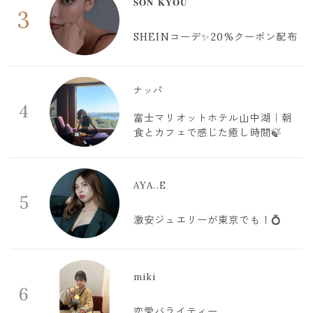
𝐒𝐎𝐍 𝐊𝐘𝐎𝐔
3
SHEINコーデ✨20%クーポン配布
ナッパ
4
富士マリオットホテル山中湖｜朝
食とカフェで感じた癒し時間🍃
AYA..E
5
激安ジュエリーが東京でも！💍
miki
6
恋愛バライティー