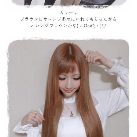
カラーは
ブラウンにオレンジ多めにいれてもらったから
オレンジブラウンかな(﹡֦ƠωƠ֦﹡)♡