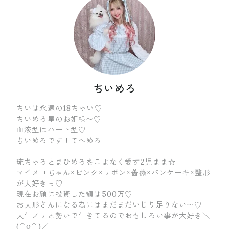
ちいめろ
ちいは永遠の18ちゃい♡
ちいめろ星のお姫様〜♡
血液型はハート型♡
ちいめろです！てへめろ
琉ちゃろとまひめろをこよなく愛す2児まま☆
マイメロちゃん×ピンク×リボン×薔薇×パンケーキ×整形
が大好きっ♡
現在お顔に投資した額は500万♡
お人形さんになる為にはまだまだいじり足りない〜♡
人生ノリと勢いで生きてるのでおもしろい事が大好き＼
(^o^)／