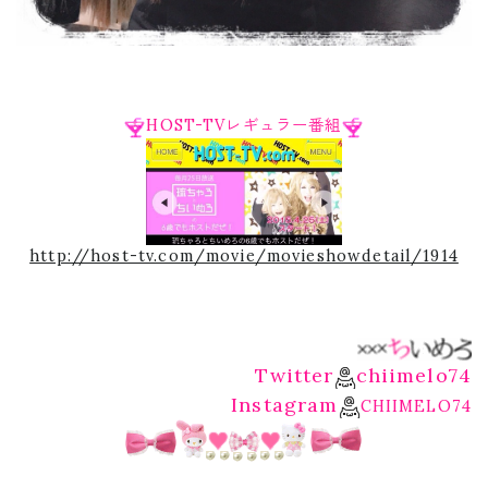
HOST-TVレギュラー番組
http://host-tv.com/movie/movieshowdetail/1914
Twitter
chiimelo74
Instagram
CHIIMELO74