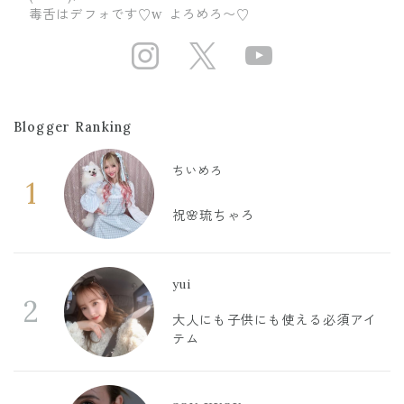
毒舌はデフォです♡w よろめろ〜♡
https://www.ins
https://twit
https://
Blogger Ranking
ちいめろ
1
祝🌸琉ちゃろ
yui
2
大人にも子供にも使える必須アイ
テム