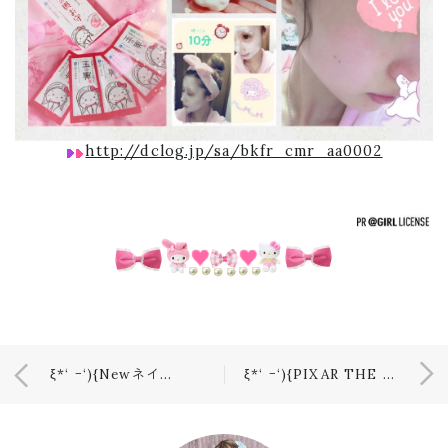
http://dclog.jp/sa/bkfr_cmr_aa0002
ξ*‘ ｰ‘){Newネイル💅💎✨
ξ*‘ ｰ‘){PIXAR THE FRIEND SHIP〜ラフォーレ原宿〜