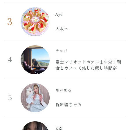
Ayu
3
大阪へ
ナッパ
4
富士マリオットホテル山中湖｜朝
食とカフェで感じた癒し時間🍃
ちいめろ
5
祝🌸琉ちゃろ
KEI