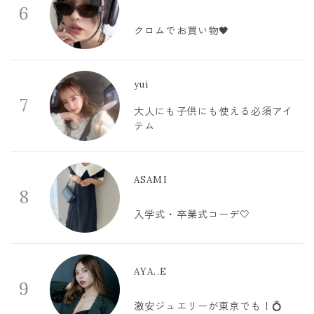
6
クロムでお買い物🖤
yui
7
大人にも子供にも使える必須アイ
テム
ASAMI
8
入学式・卒業式コーデ🤍
AYA..E
9
激安ジュエリーが東京でも！💍