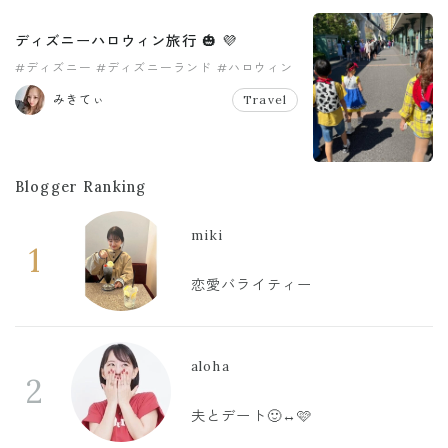
ディズニーハロウィン旅行 🎃 💜
#ディズニー
#ディズニーランド
#ハロウィン
#旅行
みきてぃ
Travel
Blogger Ranking
miki
1
恋愛バライティー
aloha
2
夫とデート🙂‍↔️🩷