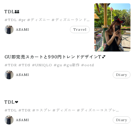
TDL🏰
#TDL
#pr
#ディズニー
#ディズニーランド
#旅行
ASAMI
Travel
GU即完売スカートと990円トレンドデザインT💕
#TDR
#TDS
#UNIQLO
#gu
#gu新作
#ootd
ASAMI
Diary
TDL❤
#TDL
#TDR
#コスプレ
#ディズニー
#ディズニーコスプレ
#ディズニーランド
ASAMI
Diary