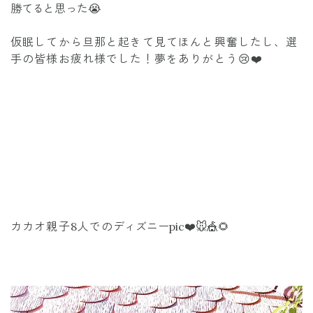
勝てると思った😭
仮眠してから旦那と起きて見てほんと興奮したし、選
手の皆様お疲れ様でした！夢をありがとう😢❤️
カカオ親子8人での
ディズニーpic❤️
🐭🎪🌻