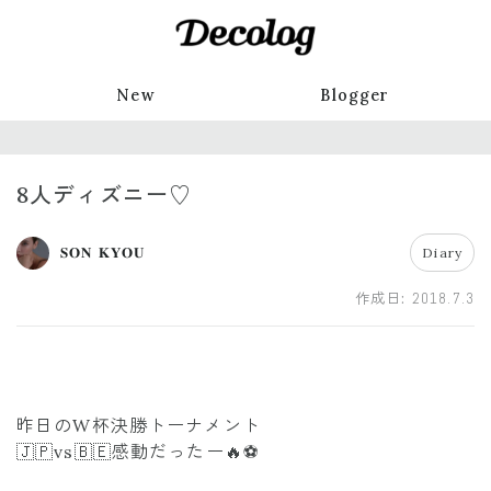
New
Blogger
8人ディズニー♡
𝐒𝐎𝐍 𝐊𝐘𝐎𝐔
Diary
作成日:
2018.7.3
昨日のW杯決勝トーナメント
🇯🇵vs🇧🇪感動だったー🔥⚽️