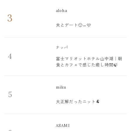
aloha
3
夫とデート🙂‍↔️🩷
ナッパ
4
富士マリオットホテル山中湖｜朝
食とカフェで感じた癒し時間🍃
miku
5
大正解だったニット🐏
ASAMI