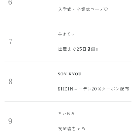
6
入学式・卒業式コーデ🤍
みきてぃ
7
出産まで25日🤰🏻‼️
𝐒𝐎𝐍 𝐊𝐘𝐎𝐔
8
SHEINコーデ✨20%クーポン配布
ちいめろ
9
祝🌸琉ちゃろ