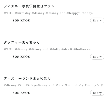
ディズニー写真♡誕生日プラン
#TDL
#birthday
#disney
#disneyland
#happybirthday
#tokyodisneyland
𝐒𝐎𝐍 𝐊𝐘𝐎𝐔
Diary
ダッフィーあんちゃん
#TDL
#disney
#disneyland
#duffy
#dハロ
#halloween
𝐒𝐎𝐍 𝐊𝐘𝐎𝐔
Diary
ディズニーランドまとめ🐭🎈
#disney
#tdl
#tokyodisneyland
#ディズニー
#ディズニーランド
𝐒𝐎𝐍 𝐊𝐘𝐎𝐔
Diary