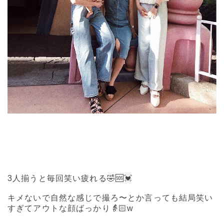
3人揃うと毎回笑い疲れる🤣🆘💓
キメないで自然な感じで撮ろ〜とか言っても結局笑い
すぎてアウトな顔ばっかり👵🏻w