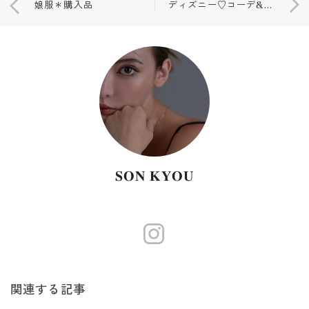
娘服＊購入品
ディズニー♡コーデ&newカチューシャ
𝐒𝐎𝐍 𝐊𝐘𝐎𝐔
https://www.
関連する記事