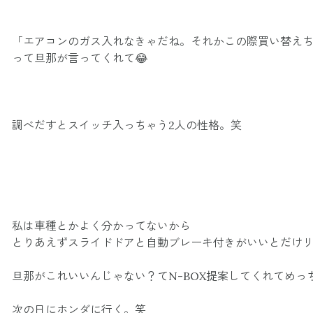
「エアコンのガス入れなきゃだね。それかこの際買い替え
って旦那が言ってくれて😂
調べだすとスイッチ入っちゃう2人の性格。笑
私は車種とかよく分かってないから
とりあえずスライドドアと自動ブレーキ付きがいいとだけ
旦那がこれいいんじゃない？てN-BOX
提案してくれて
めっ
次の日にホンダに行く。笑