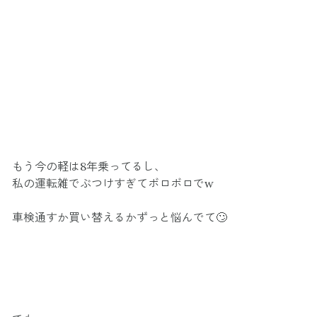
もう今の軽は8年乗ってるし、
私の運転雑でぶつけすぎてボロボロでw
車検通すか買い替えるかずっと悩んでて🙄