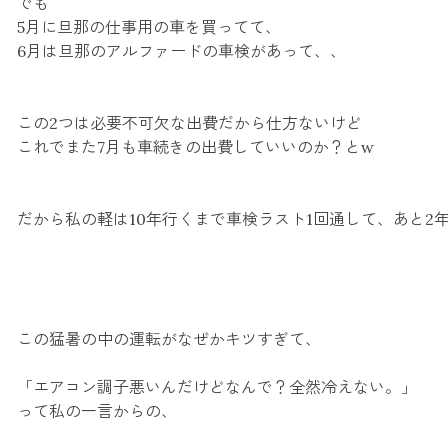
でも
5月に旦那の仕事用の車を買ってて、
6月は旦那のアルファードの車検があって、、
この2つは必要不可欠な出費だから仕方ないけど
これでまた7月も車続きの出費していいのか？とw
だから私の軽は10年行くまで車検ラスト1回通して、あと2
この猛暑の中の運転がなぜかキツすぎて、
「エアコン調子悪いんだけどなんで？全然冷えない。」
って私の一言からの、