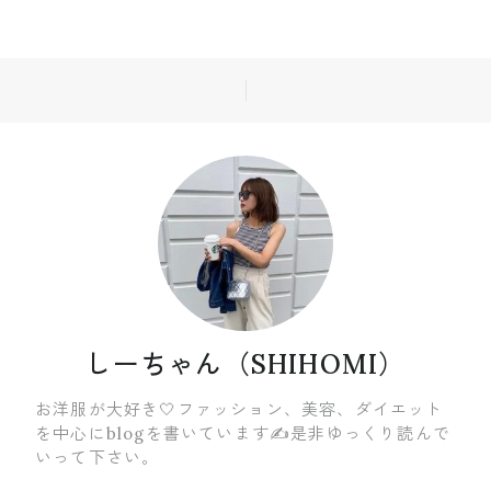
しーちゃん（SHIHOMI）
お洋服が大好き🤍ファッション、美容、ダイエット
を中心にblogを書いています✍️是非ゆっくり読んで
いって下さい。