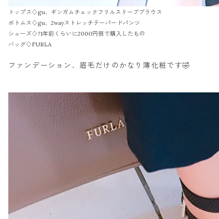
トップス♢gu、ギンガムチェックフリルスリーブブラウス
ボトムス♢gu、2wayストレッチテーパードパンツ
シューズ♢?1年前くらいに2000円弱で購入したもの
バッグ♢FURLA
ファンデーション、眉毛だけのかなり薄化粧です🤣