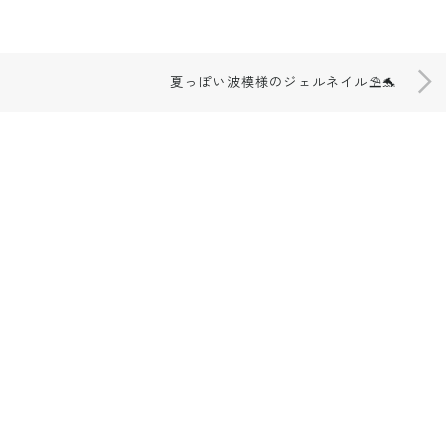
夏っぽい波模様のジェルネイル⛱🐬