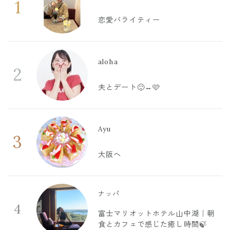
1
恋愛バライティー
aloha
2
夫とデート🙂‍↔️🩷
Ayu
3
大阪へ
ナッパ
4
富士マリオットホテル山中湖｜朝
食とカフェで感じた癒し時間🍃