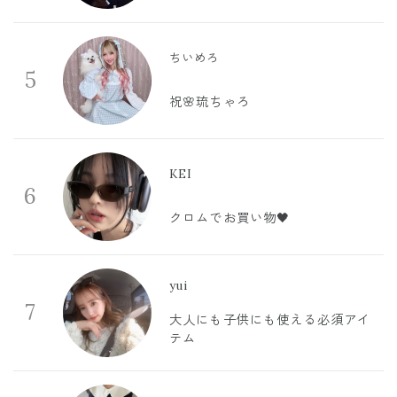
ちいめろ
5
祝🌸琉ちゃろ
KEI
6
クロムでお買い物🖤
yui
7
大人にも子供にも使える必須アイ
テム