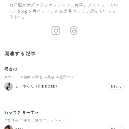
お洋服が大好き🤍ファッション、美容、ダイエットを中
心にblogを書いています✍️是非ゆっくり読んでいって
下さい。
https://insta
https://ww
関連する記事
帰省😌
#サジー
#健康
#帰省
#美容
#豊潤サジー
しーちゃん（SHIHOMI）
Diary
行ってきまーす🛫
#夏休み
#帰省
#帰省ファッション