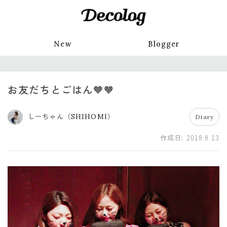
New
Blogger
お友だちとごはん🧡🧡
しーちゃん（SHIHOMI）
Diary
作成日:
2018.8.13