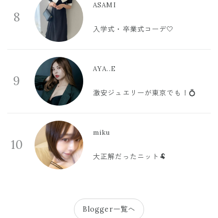
ASAMI
8
入学式・卒業式コーデ🤍
AYA..E
9
激安ジュエリーが東京でも！💍
miku
10
大正解だったニット🐏
Blogger一覧へ