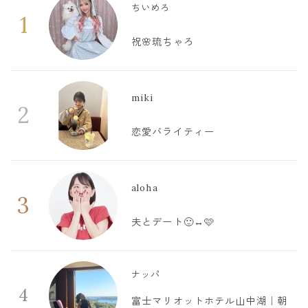
ちいめろ
1
祝🌸琉ちゃろ
miki
2
恋愛バライティー
aloha
3
夫とデート🙂‍↔️🩷
ナッパ
4
富士マリオットホテル山中湖｜朝