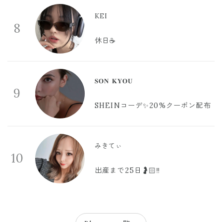
KEI
8
休日☕️
𝐒𝐎𝐍 𝐊𝐘𝐎𝐔
9
SHEINコーデ✨20%クーポン配布
みきてぃ
10
出産まで25日🤰🏻‼️