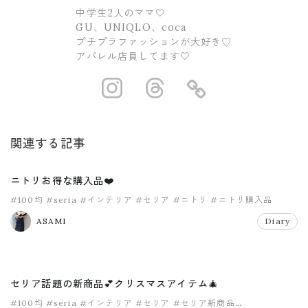
中学生2人のママ🤍
GU、UNIQLO、coca
プチプラファッションが大好き♡
アパレル店員してます🤍
https://www.ins
https://www.
https://
関連する記事
ニトリお得な購入品❤️
#100均
#seria
#インテリア
#セリア
#ニトリ
#ニトリ購入品
ASAMI
Diary
セリア話題の新商品💕クリスマスアイテム🎄
#100均
#seria
#インテリア
#セリア
#セリア新商品