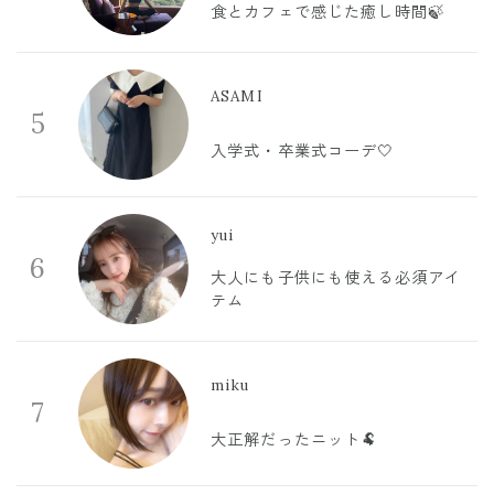
食とカフェで感じた癒し時間🍃
ASAMI
5
入学式・卒業式コーデ🤍
yui
6
大人にも子供にも使える必須アイ
テム
miku
7
大正解だったニット🐏