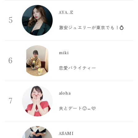
AYA..E
5
激安ジュエリーが東京でも！💍
miki
6
恋愛バライティー
aloha
7
夫とデート🙂‍↔️🩷
ASAMI