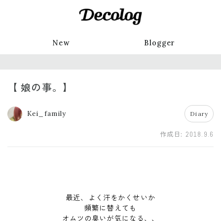
New
Blogger
【 娘の事。】
Kei_family
Diary
作成日:
2018.9.6
最近、よく汗をかくせいか
頻繁に替えても
オムツの臭いが気になる、、