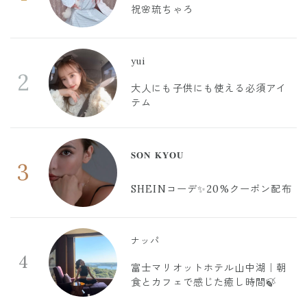
祝🌸琉ちゃろ
yui
2
大人にも子供にも使える必須アイ
テム
𝐒𝐎𝐍 𝐊𝐘𝐎𝐔
3
SHEINコーデ✨20%クーポン配布
ナッパ
4
富士マリオットホテル山中湖｜朝
食とカフェで感じた癒し時間🍃