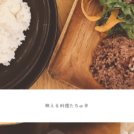
映える料理たち🥗🥂