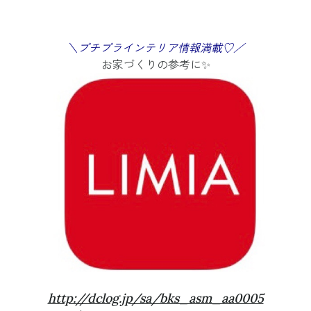
＼プチプラインテリア情報満載♡／
お家づくりの参考に✨
http://dclog.jp/sa/bks_asm_aa0005