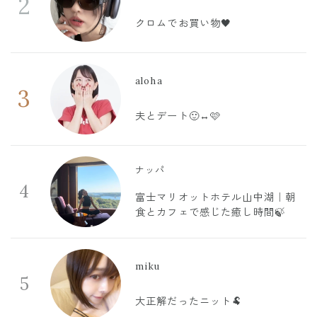
2
クロムでお買い物🖤
aloha
3
夫とデート🙂‍↔️🩷
ナッパ
4
富士マリオットホテル山中湖｜朝
食とカフェで感じた癒し時間🍃
miku
5
大正解だったニット🐏