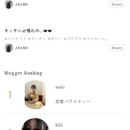
#ディズニー
ASAMI
Diary
キッチン🌿憧れの…❤️❤️
#インテリア
#キッチン
#タワー
#プチプラ
#マイホーム
#モノトーン
ASAMI
Diary
Blogger Ranking
miki
1
恋愛バライティー
KEI