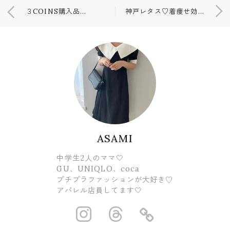
３COINS購入品♡高見えアクセサリー✨
神戸レタス♡着痩せ効果抜群のスカート💕
ASAMI
中学生2人のママ🤍
GU、UNIQLO、coca
プチプラファッションが大好き♡
アパレル店員してます🤍
https://www.ins
https://www.
https://