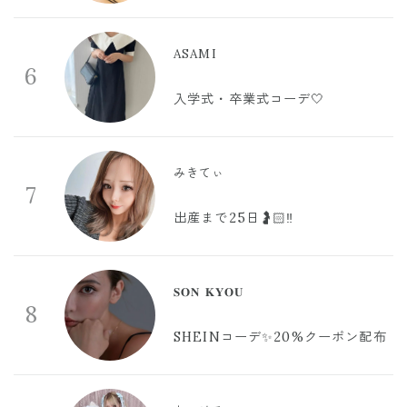
ASAMI
6
入学式・卒業式コーデ🤍
みきてぃ
7
出産まで25日🤰🏻‼️
𝐒𝐎𝐍 𝐊𝐘𝐎𝐔
8
SHEINコーデ✨20%クーポン配布