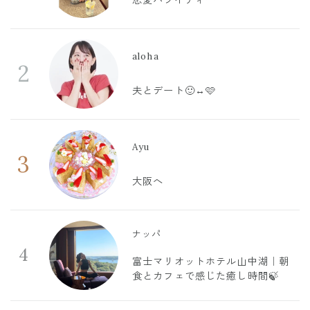
恋愛バライティー
aloha
2
夫とデート🙂‍↔️🩷
Ayu
3
大阪へ
ナッパ
4
富士マリオットホテル山中湖｜朝
食とカフェで感じた癒し時間🍃