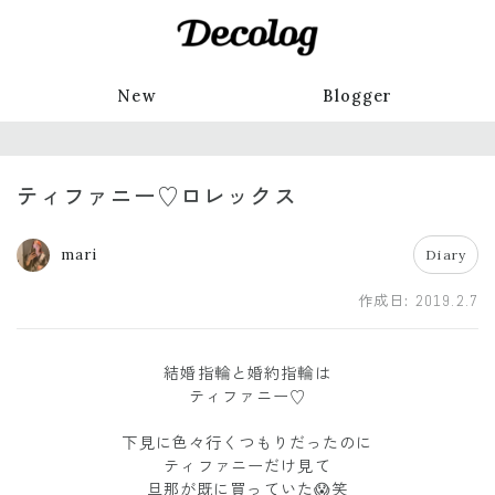
New
Blogger
ティファニー♡ロレックス
mari
Diary
作成日:
2019.2.7
結婚指輪と婚約指輪は
ティファニー♡
下見に色々行くつもりだったのに
ティファニーだけ見て
旦那が既に買っていた😱笑