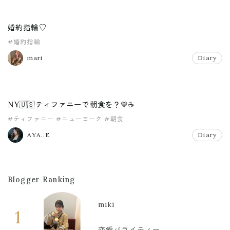
婚約指輪♡
#婚約指輪
mari
Diary
NY🇺🇸ティファニーで朝食を？💙☕️
#ティファニー
#ニューヨーク
#朝食
AYA..E
Diary
Blogger Ranking
miki
1