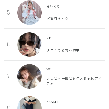
ちいめろ
5
祝🌸琉ちゃろ
KEI
6
クロムでお買い物🖤
yui
7
大人にも子供にも使える必須アイ
テム
ASAMI
8