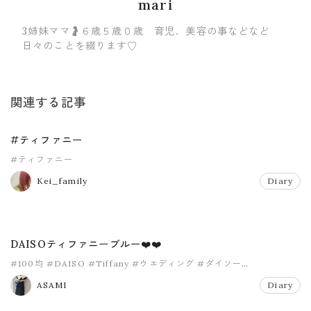
mari
3姉妹ママ🤰６歳５歳０歳 育児、美容の事などなど
日々のことを綴ります♡
関連する記事
#ティファニー
#ティファニー
Kei_family
Diary
DAISOティファニーブルー❤️❤️
#100均
#DAISO
#Tiffany
#ウエディング
#ダイソー
#ティファニー
ASAMI
Diary