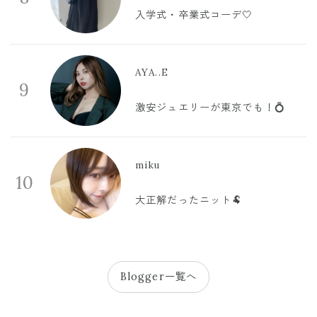
入学式・卒業式コーデ🤍
AYA..E
9
激安ジュエリーが東京でも！💍
miku
10
大正解だったニット🐏
Blogger一覧へ