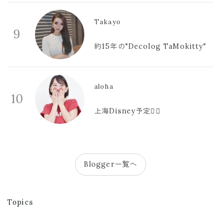
Takayo
9
約15年の"Decolog TaMokitty"
aloha
10
上海Disney予定🫪🩷
Blogger一覧へ
Topics