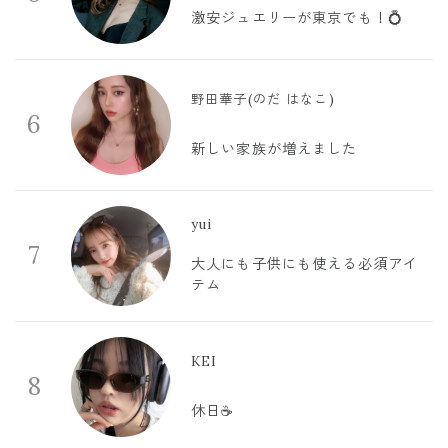
激安ジュエリーが東京でも！💍
野田華子(のだ はなこ)
6
新しい家族が増えました
yui
7
大人にも子供にも使える必須アイ
テム
KEI
8
休日☕️