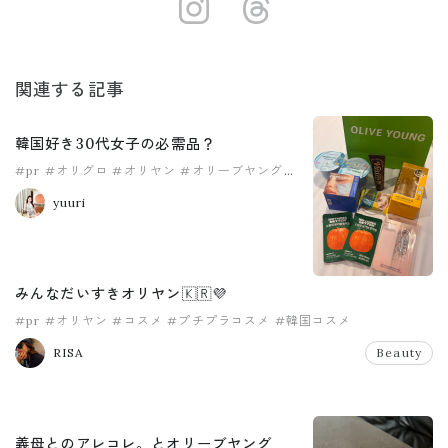
https://insta
https://ww
関連する記事
韓国好き30代女子の必需品？
#pr
#オリグロ
#オリヤン
#オリーブヤング
#韓コス
#韓国コスメ
yuuri
みんなだいすきオリヤン🇰🇷💜
#pr
#オリヤン
#コスメ
#プチプラコスメ
#韓国コスメ
RISA
Beauty
義母とのアレコレ。とオリーブヤング