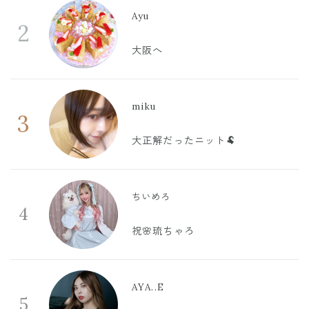
Ayu
2
大阪へ
miku
3
大正解だったニット🐏
ちいめろ
4
祝🌸琉ちゃろ
AYA..E
5