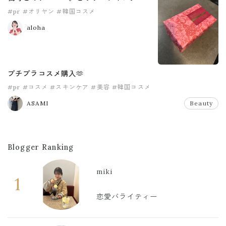
#pr
#オリヤン
#韓国コスメ
aloha
プチプラコスメ購入🫶
#pr
#コスメ
#スキンケア
#美容
#韓国コスメ
ASAMI
Beauty
Blogger Ranking
miki
1
恋愛バライティー