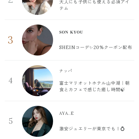
大人にも子供にも使える必須アイ
テム
𝐒𝐎𝐍 𝐊𝐘𝐎𝐔
3
SHEINコーデ✨20%クーポン配布
ナッパ
4
富士マリオットホテル山中湖｜朝
食とカフェで感じた癒し時間🍃
AYA..E
5
激安ジュエリーが東京でも！💍