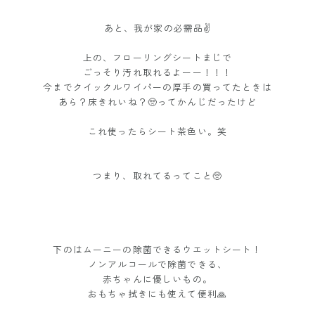
あと、我が家の必需品✌️
上の、フローリングシートまじで
ごっそり汚れ取れるよーー！！！
今までクイックルワイパーの厚手の買ってたときは
あら？床きれいね？🥺ってかんじだったけど
これ使ったらシート茶色い。笑
つまり、取れてるってこと🥺
下のはムーニーの除菌できるウエットシート！
ノンアルコールで除菌できる、
赤ちゃんに優しいもの。
おもちゃ拭きにも使えて便利🙏