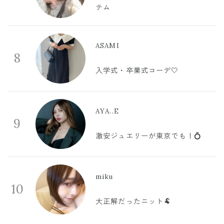
テム
ASAMI
8
入学式・卒業式コーデ🤍
AYA..E
9
激安ジュエリーが東京でも！💍
miku
10
大正解だったニット🐏