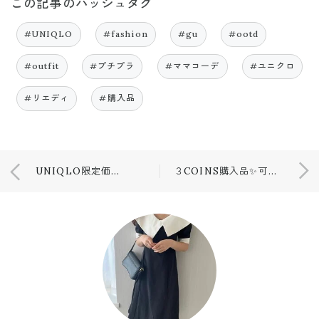
この記事のハッシュタグ
#UNIQLO
#fashion
#gu
#ootd
#outfit
#プチプラ
#ママコーデ
#ユニクロ
#リエディ
#購入品
UNIQLO限定価格アイテムでTDSコーデ💕
３COINS購入品✨可愛いすぎて即買い❤️