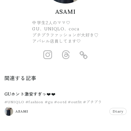
ASAMI
中学生2人のママ🤍
GU、UNIQLO、coca
プチプラファッションが大好き♡
アパレル店員してます🤍
https://www.ins
https://www.
https://
関連する記事
GUホント激安すぎっ❤️❤️
#UNIQLO
#fashion
#gu
#ootd
#outfit
#プチプラ
ASAMI
Diary