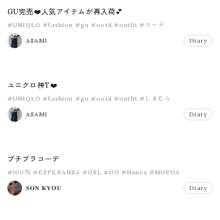
GU完売❤️人気アイテムが再入荷💕
#UNIQLO
#fashion
#gu
#ootd
#outfit
#コーデ
ASAMI
Diary
ユニクロ神T❤️
#UNIQLO
#fashion
#gu
#ootd
#outfit
#しまむら
ASAMI
Diary
プチプラコーデ
#100均
#ESPERANZA
#GRL
#GU
#Hanes
#MURUA
𝐒𝐎𝐍 𝐊𝐘𝐎𝐔
Diary