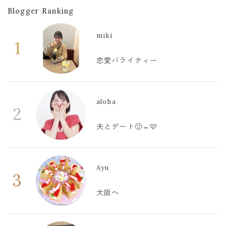
Blogger Ranking
miki
1
恋愛バライティー
aloha
2
夫とデート🙂‍↔️🩷
Ayu
3
大阪へ