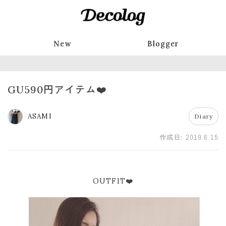
New
Blogger
GU590円アイテム❤️
ASAMI
Diary
作成日:
2019.6.15
OUTFIT❤️