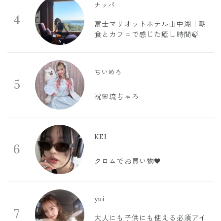
ナッパ
4
富士マリオットホテル山中湖｜朝
食とカフェで感じた癒し時間🍃
ちいめろ
5
祝🌸琉ちゃろ
KEI
6
クロムでお買い物🖤
yui
7
大人にも子供にも使える必須アイ