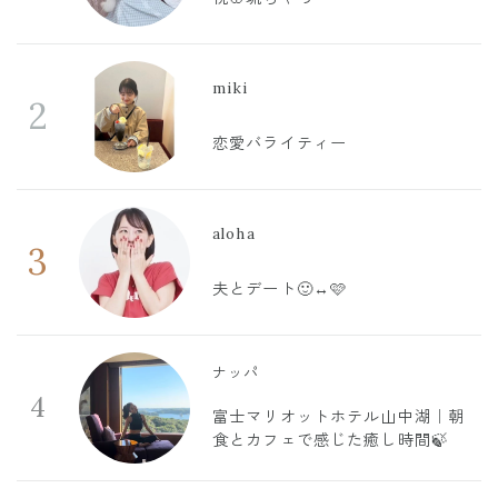
miki
2
恋愛バライティー
aloha
3
夫とデート🙂‍↔️🩷
ナッパ
4
富士マリオットホテル山中湖｜朝
食とカフェで感じた癒し時間🍃