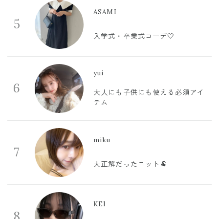
ASAMI
5
入学式・卒業式コーデ🤍
yui
6
大人にも子供にも使える必須アイ
テム
miku
7
大正解だったニット🐏
KEI
8