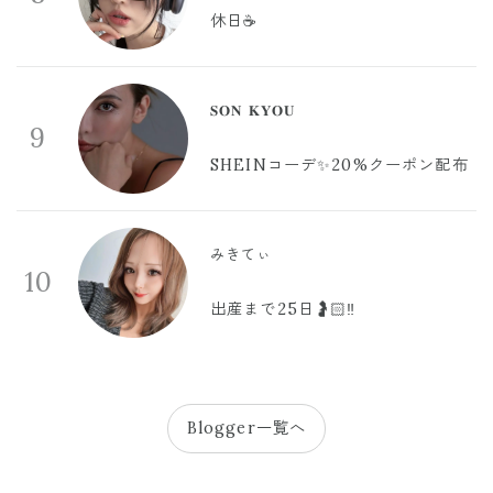
休日☕️
𝐒𝐎𝐍 𝐊𝐘𝐎𝐔
9
SHEINコーデ✨20%クーポン配布
みきてぃ
10
出産まで25日🤰🏻‼️
Blogger一覧へ