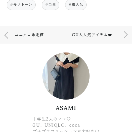
#モノトーン
#白黒
#購入品
ユニクロ限定価格❤️
GU大人気アイテム❤️購入品✨
ASAMI
中学生2人のママ🤍
GU、UNIQLO、coca
プチプラファッションが大好き♡