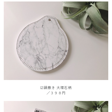
☑︎鍋敷き 大理石柄
／３９８円