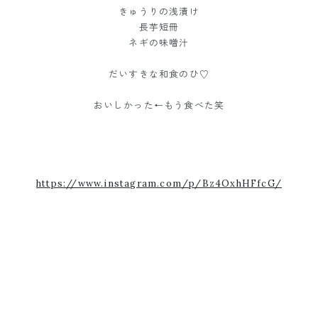
きゅうりの浅漬け
長芋短冊
ネギの味噌汁
だいすきな和食のひ♡
おいしかった←もう食べた笑
https://www.instagram.com/p/Bz4OxhHFfcG/