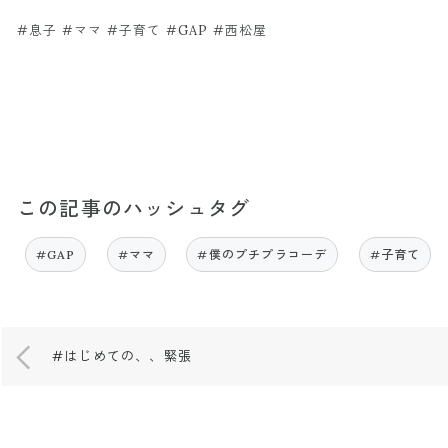
#息子 #ママ #子育て #GAP #西松屋
この記事のハッシュタグ
#GAP
#ママ
#僕のプチプラコーデ
#子育て
#はじめての、、緊張