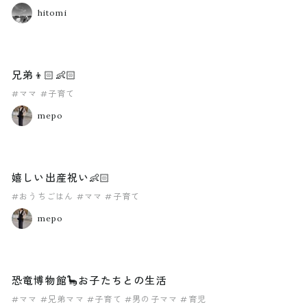
hitomi
兄弟👦🏻👶🏻
#ママ
#子育て
mepo
嬉しい出産祝い👶🏻
#おうちごはん
#ママ
#子育て
mepo
恐竜博物館🦕お子たちとの生活
#ママ
#兄弟ママ
#子育て
#男の子ママ
#育児