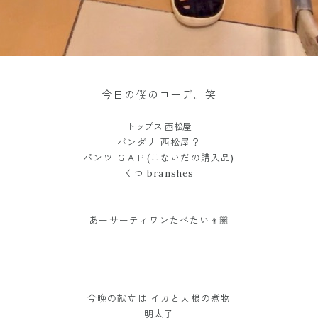
今日の僕のコーデ。笑
トップス 西松屋
バンダナ 西松屋？
パンツ ＧＡＰ(こないだの購入品)
くつ branshes
あーサーティワンたべたい👦🏽
今晩の献立は イカと大根の煮物
明太子