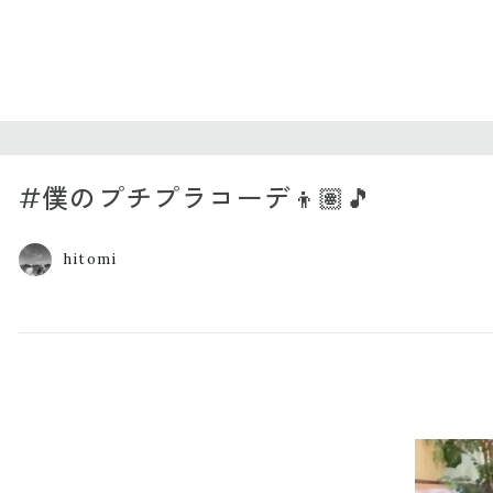
#僕のプチプラコーデ👦🏽🎵
hitomi