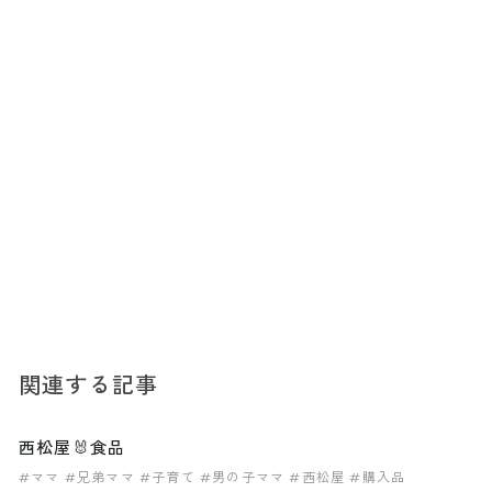
関連する記事
西松屋🐰食品
#ママ
#兄弟ママ
#子育て
#男の子ママ
#西松屋
#購入品