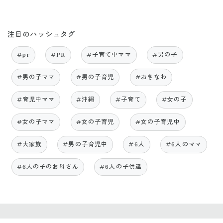
注目のハッシュタグ
#pr
#PR
#子育て中ママ
#男の子
#男の子ママ
#男の子育児
#おきなわ
#育児中ママ
#沖縄
#子育て
#女の子
#女の子ママ
#女の子育児
#女の子育児中
#大家族
#男の子育児中
#6人
#6人のママ
#6人の子のお母さん
#6人の子供達