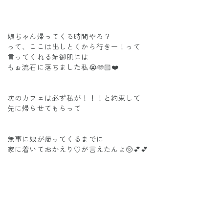
娘ちゃん帰ってくる時間やろ？
って、ここは出しとくから行きー！って
言ってくれる姉御肌には
もぉ流石に落ちました私😭🫶🏻❤️
次のカフェは必ず私が！！！と約束して
先に帰らせてもらって
無事に娘が帰ってくるまでに
家に着いておかえり♡が言えたんよ🥺💕💕