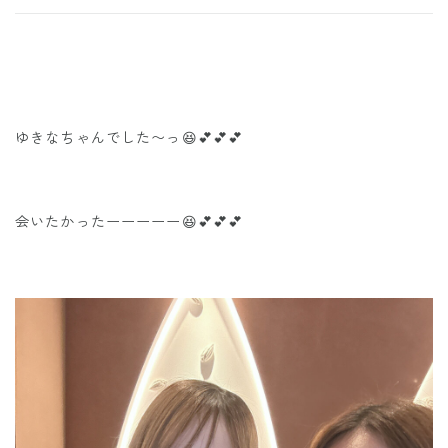
ゆきなちゃんでした〜っ😆💕💕💕
会いたかったーーーーー😆💕💕💕