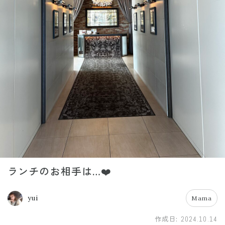
ランチのお相手は…❤️
yui
Mama
作成日:
2024.10.14