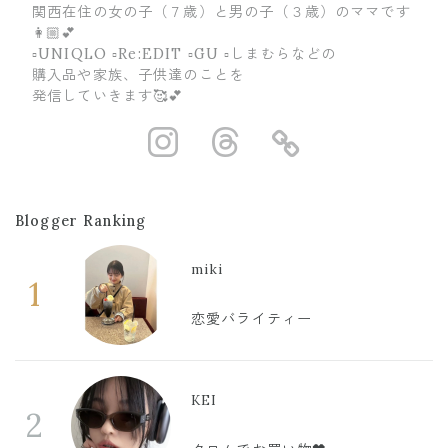
関西在住の女の子（７歳）と男の子（３歳）のママです
👩🏼💕
▫️UNIQLO ▫️Re:EDIT ▫️GU ▫️しまむらなどの
購入品や家族、子供達のことを
発信していきます🥰💕
https://instagr
https://www.
https://
Blogger Ranking
miki
1
恋愛バライティー
KEI
2