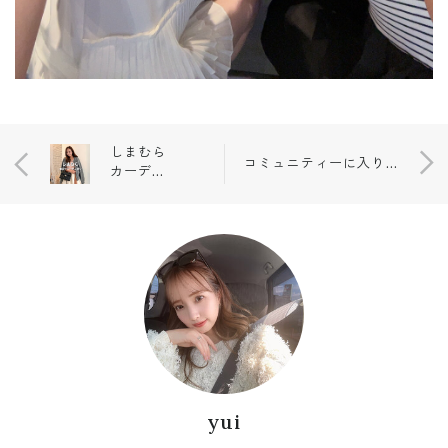
しまむら
コミュニティーに入りました
カーディ
ガン
yui