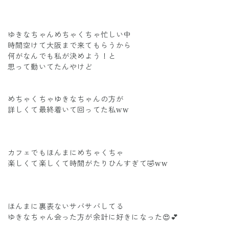
ゆきなちゃんめちゃくちゃ忙しい中
時間空けて大阪まで来てもらうから
何がなんでも私が決めよう！と
思って動いてたんやけど
めちゃくちゃゆきなちゃんの方が
詳しくて最終着いて回ってた私ww
カフェでもほんまにめちゃくちゃ
楽しくて楽しくて時間がたりひんすぎて🤣ww
ほんまに裏表ないサバサバしてる
ゆきなちゃん会った方が余計に好きになった😍💕