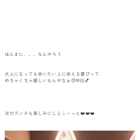
ほんまに、、、なんやろう
大人になっても会いたい人に会える喜びって
めちゃくちゃ嬉しいもんやなぁ🥺🫶🏻💕
次のランチも楽しみにしとこーっと❤️❤️❤️