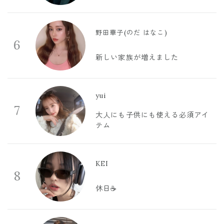
野田華子(のだ はなこ)
6
新しい家族が増えました
yui
7
大人にも子供にも使える必須アイ
テム
KEI
8
休日☕️