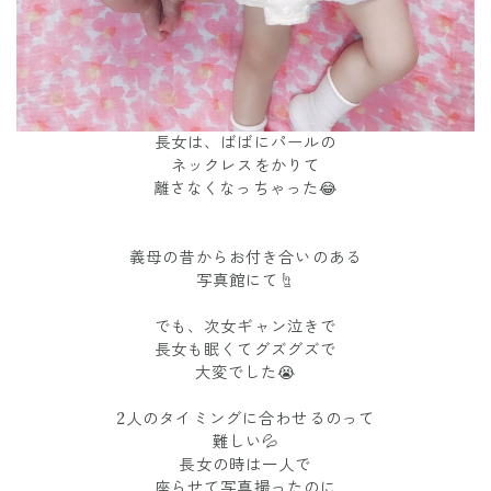
長女は、ばばにパールの
ネックレスをかりて
離さなくなっちゃった😂
義母の昔からお付き合いのある
写真館にて☝︎
でも、次女ギャン泣きで
長女も眠くてグズグズで
大変でした😭
2人のタイミングに合わせるのって
難しい💦
長女の時は一人で
座らせて写真撮ったのに