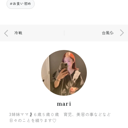
#お食い初め
冷戦
台風💦
mari
3姉妹ママ🤰６歳５歳０歳 育児、美容の事などなど
日々のことを綴ります♡