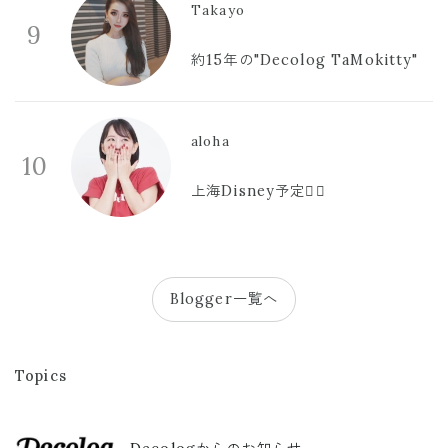
Takayo
9
約15年の"Decolog TaMokitty"
aloha
10
上海Disney予定🫪🩷
Blogger一覧へ
Topics