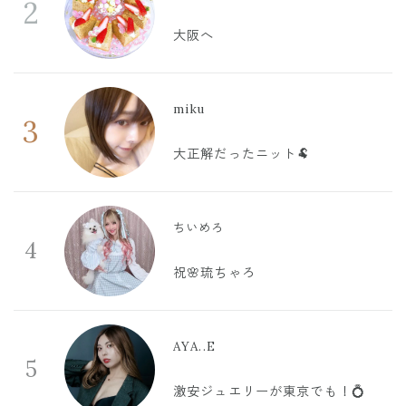
2
大阪へ
miku
3
大正解だったニット🐏
ちいめろ
4
祝🌸琉ちゃろ
AYA..E
5
激安ジュエリーが東京でも！💍