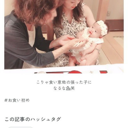
こりゃ食い意地の張った子に
なるな💁笑
#お食い初め
この記事のハッシュタグ