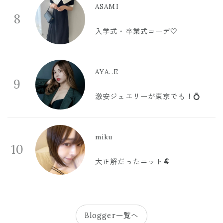
ASAMI
8
入学式・卒業式コーデ🤍
AYA..E
9
激安ジュエリーが東京でも！💍
miku
10
大正解だったニット🐏
Blogger一覧へ