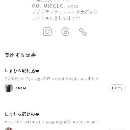
GU、UNIQLO、coca
プチプラファッションが大好き♡
アパレル店員してます🤍
https://www.ins
https://www.
https://
関連する記事
しまむら戦利品❤️
#UNIQLO
#gu
#gu新作
#ootd
#outfit
#しまむら
ASAMI
Diary
しまむら話題の❤️
#OUTFIT
#UNIQLO
#gu
#gu新作
#ootd
#outfit