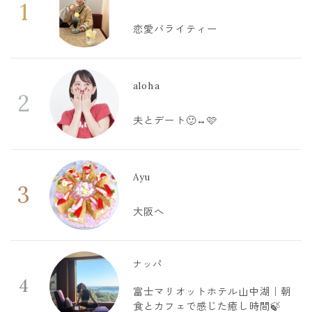
1
恋愛バライティー
aloha
2
夫とデート🙂‍↔️🩷
Ayu
3
大阪へ
ナッパ
4
富士マリオットホテル山中湖｜朝
食とカフェで感じた癒し時間🍃