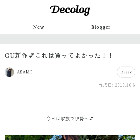
New
Blogger
GU新作💕これは買ってよかった！！
ASAMI
Diary
作成日:
2019.10.6
今日は家族で伊勢へ💕