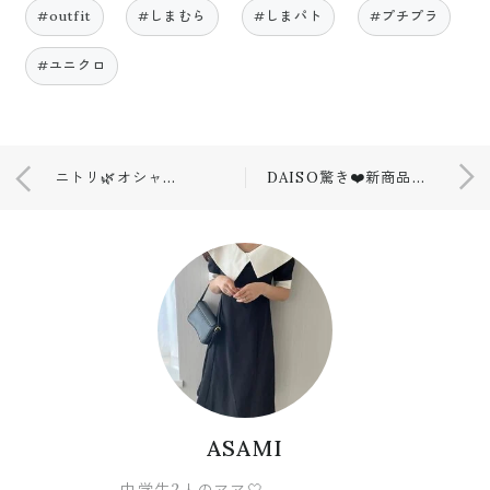
#outfit
#しまむら
#しまパト
#プチプラ
#ユニクロ
ニトリ🌿オシャレなインテリア❤️
DAISO驚き❤️新商品購入品！！
ASAMI
中学生2人のママ🤍