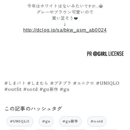
今年はホワイトはないみたい
ですが…😭
グレーやブラウン可愛いので
買い足そう❤️
↓
http://dclog.jp/sa/bkw_asm_ab0024
#しまパト #しまむら #プチプラ #ユニクロ #UNIQLO
#outfit #ootd #gu新作 #gu
この記事のハッシュタグ
#UNIQLO
#gu
#gu新作
#ootd