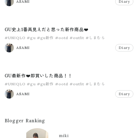
ASAMI
Diary
GU史上1番高見えだと思った新作商品❤️
#UNIQLO
#gu
#gu新作
#ootd
#outfit
#しまむら
ASAMI
Diary
GU最新作❤️即買いした商品！！
#UNIQLO
#gu
#gu新作
#ootd
#outfit
#しまむら
ASAMI
Diary
Blogger Ranking
miki