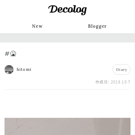
New
Blogger
#🤮
hitomi
Diary
作成日:
2019.10.7