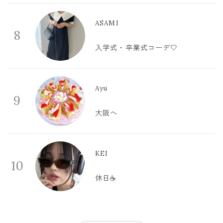
ASAMI
8
入学式・卒業式コーデ🤍
Ayu
9
大阪へ
KEI
10
休日☕️