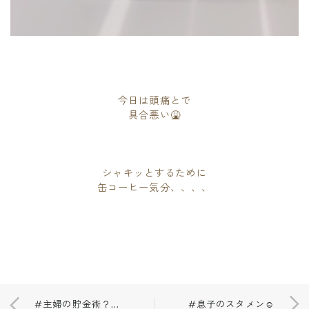
今日は頭痛とで
具合悪い🤮
シャキッとするために
缶コーヒー気分、、、、
#主婦の貯金術？🏅
#息子のスタメン☺️