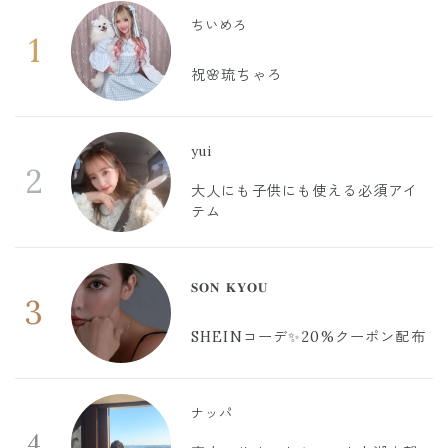
ちいめろ
1
祝🌸琉ちゃろ
yui
2
大人にも子供にも使える必須アイ
テム
𝐒𝐎𝐍 𝐊𝐘𝐎𝐔
3
SHEINコーデ✨20%クーポン配布
ナッパ
4