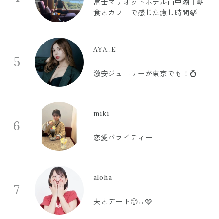
富士マリオットホテル山中湖｜朝
食とカフェで感じた癒し時間🍃
AYA..E
5
激安ジュエリーが東京でも！💍
miki
6
恋愛バライティー
aloha
7
夫とデート🙂‍↔️🩷