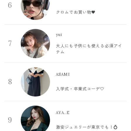
6
クロムでお買い物🖤
yui
7
大人にも子供にも使える必須アイ
テム
ASAMI
8
入学式・卒業式コーデ🤍
AYA..E
9
激安ジュエリーが東京でも！💍