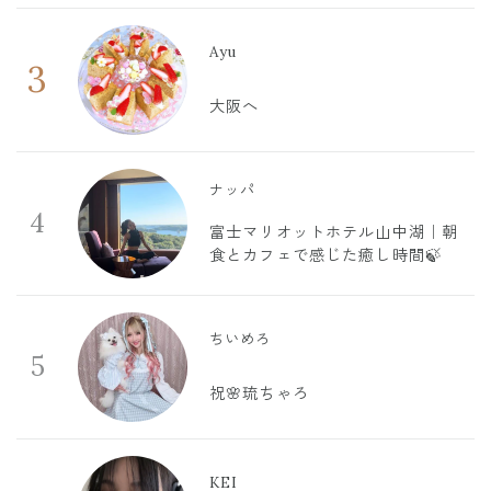
Ayu
3
大阪へ
ナッパ
4
富士マリオットホテル山中湖｜朝
食とカフェで感じた癒し時間🍃
ちいめろ
5
祝🌸琉ちゃろ
KEI