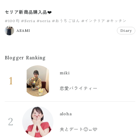
セリア新商品購入品❤️
#100均
#Seria
#seria
#おうちごはん
#インテリア
#キッチン
ASAMI
Diary
Blogger Ranking
miki
1
恋愛バライティー
aloha
2
夫とデート🙂‍↔️🩷