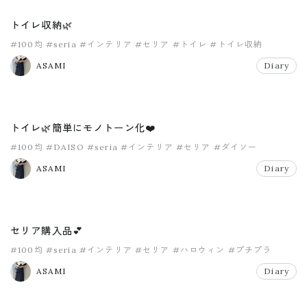
トイレ収納🌿
#100均
#seria
#インテリア
#セリア
#トイレ
#トイレ収納
ASAMI
Diary
トイレ🌿簡単にモノトーン化❤️
#100均
#DAISO
#seria
#インテリア
#セリア
#ダイソー
ASAMI
Diary
セリア購入品💕
#100均
#seria
#インテリア
#セリア
#ハロウィン
#プチプラ
ASAMI
Diary