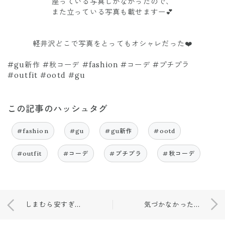
座っている写真しかなかったので、
また立っている写真も載せますー💕
軽井沢どこで写真をとってもオシャレだった❤️
#gu新作 #秋コーデ #fashion #コーデ #プチプラ
#outfit #ootd #gu
この記事のハッシュタグ
#fashion
#gu
#gu新作
#ootd
#outfit
#コーデ
#プチプラ
#秋コーデ
しまむら安すぎ！！チラシ掲載商品！
気づかなかった…