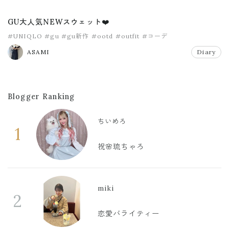
GU大人気NEWスウェット❤️
#UNIQLO
#gu
#gu新作
#ootd
#outfit
#コーデ
ASAMI
Diary
Blogger Ranking
ちいめろ
1
祝🌸琉ちゃろ
miki
2
恋愛バライティー