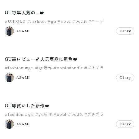
GU毎年人気の…❤️
#UNIQLO
#fashion
#gu
#ootd
#outfit
#コーデ
ASAMI
Diary
GU高レビュー💕人気商品に新色❤️
#fashion
#gu
#gu新作
#ootd
#outfit
#プチプラ
ASAMI
Diary
GU即買いした新作❤️
#fashion
#gu
#gu新作
#ootd
#outfit
#プチプラ
ASAMI
Diary