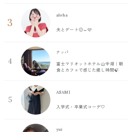
aloha
3
夫とデート🙂‍↔️🩷
ナッパ
4
富士マリオットホテル山中湖｜朝
食とカフェで感じた癒し時間🍃
ASAMI
5
入学式・卒業式コーデ🤍
yui