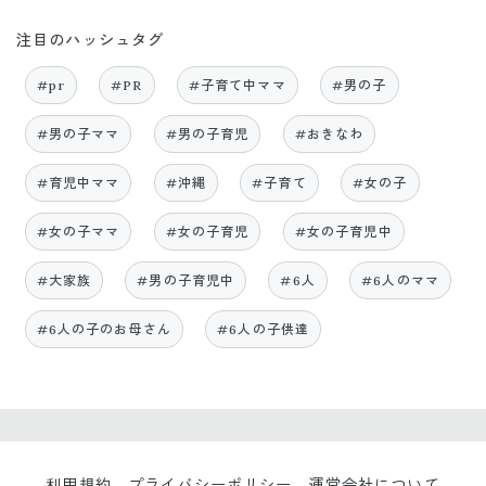
注目のハッシュタグ
#pr
#PR
#子育て中ママ
#男の子
#男の子ママ
#男の子育児
#おきなわ
#育児中ママ
#沖縄
#子育て
#女の子
#女の子ママ
#女の子育児
#女の子育児中
#大家族
#男の子育児中
#6人
#6人のママ
#6人の子のお母さん
#6人の子供達
利用規約
プライバシーポリシー
運営会社について