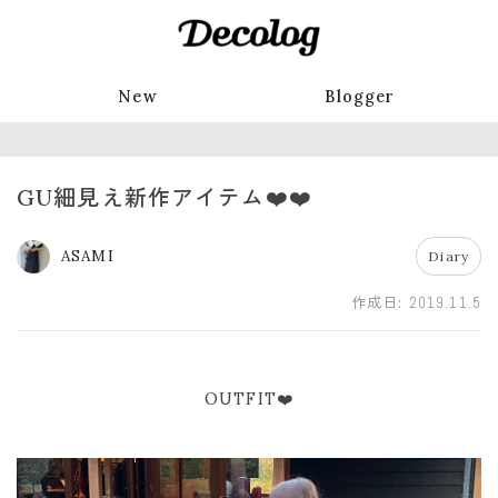
New
Blogger
GU細見え新作アイテム❤️❤️
ASAMI
Diary
作成日:
2019.11.5
OUTFIT❤️