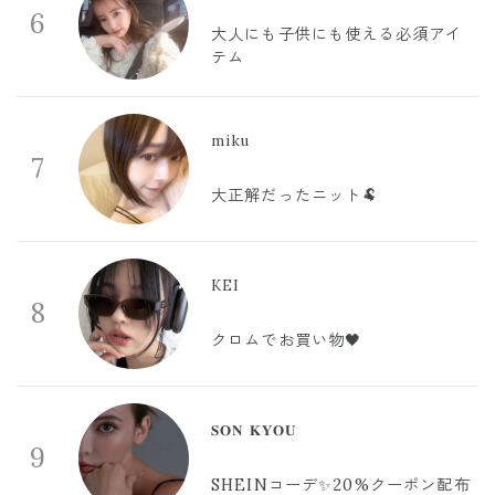
6
大人にも子供にも使える必須アイ
テム
miku
7
大正解だったニット🐏
KEI
8
クロムでお買い物🖤
𝐒𝐎𝐍 𝐊𝐘𝐎𝐔
9
SHEINコーデ✨20%クーポン配布