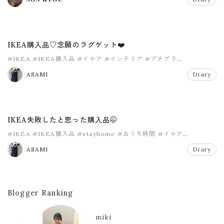
IKEA購入品♡念願のラグゲット❤️
#IKEA
#IKEA購入品
#イケア
#インテリア
#プチプラ
#マイホーム
ASAMI
Diary
IKEA失敗したと思った購入品🤭
#IKEA
#IKEA購入品
#stayhome
#おうち時間
#イケア
#インテリア
ASAMI
Diary
Blogger Ranking
miki