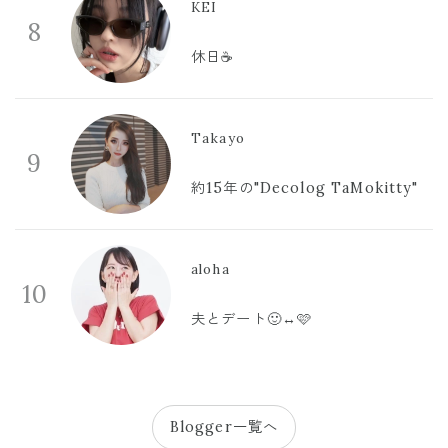
KEI
8
休日☕️
Takayo
9
約15年の"Decolog TaMokitty"
aloha
10
夫とデート🙂‍↔️🩷
Blogger一覧へ