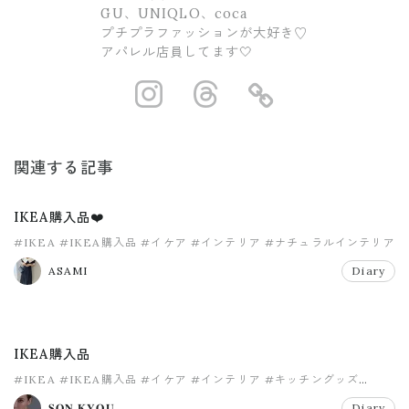
GU、UNIQLO、coca
プチプラファッションが大好き♡
アパレル店員してます🤍
https://www.ins
https://www.
https://
関連する記事
IKEA購入品❤️
#IKEA
#IKEA購入品
#イケア
#インテリア
#ナチュラルインテリア
#プチプラ
ASAMI
Diary
IKEA購入品
#IKEA
#IKEA購入品
#イケア
#インテリア
#キッチングッズ
#プチプラ
𝐒𝐎𝐍 𝐊𝐘𝐎𝐔
Diary