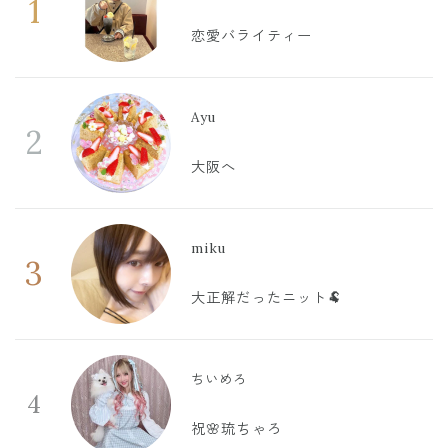
1
恋愛バライティー
Ayu
2
大阪へ
miku
3
大正解だったニット🐏
ちいめろ
4
祝🌸琉ちゃろ