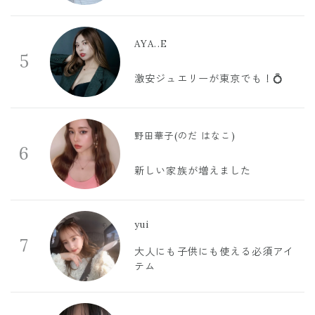
AYA..E
5
激安ジュエリーが東京でも！💍
野田華子(のだ はなこ)
6
新しい家族が増えました
yui
7
大人にも子供にも使える必須アイ
テム