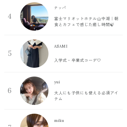
ナッパ
4
富士マリオットホテル山中湖｜朝
食とカフェで感じた癒し時間🍃
ASAMI
5
入学式・卒業式コーデ🤍
yui
6
大人にも子供にも使える必須アイ
テム
miku