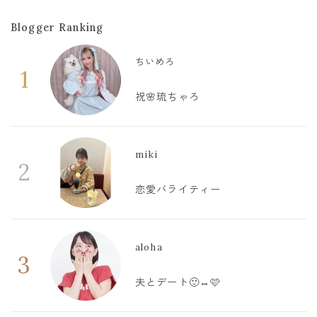
Blogger Ranking
ちいめろ
1
祝🌸琉ちゃろ
miki
2
恋愛バライティー
aloha
3
夫とデート🙂‍↔️🩷