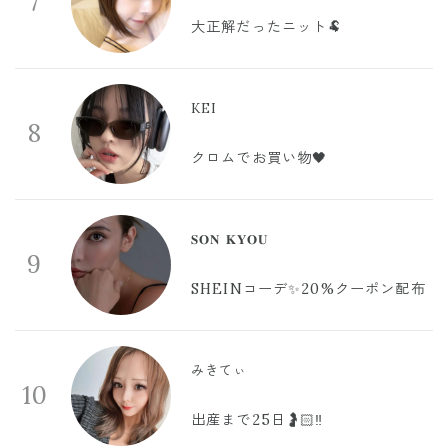
7
大正解だったニット🐏
KEI
8
クロムでお買い物🖤
𝐒𝐎𝐍 𝐊𝐘𝐎𝐔
9
SHEINコーデ✨20%クーポン配布
みきてぃ
10
出産まで25日🤰🏻‼️