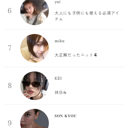
yui
6
大人にも子供にも使える必須アイ
テム
miku
7
大正解だったニット🐏
KEI
8
休日☕️
𝐒𝐎𝐍 𝐊𝐘𝐎𝐔
9