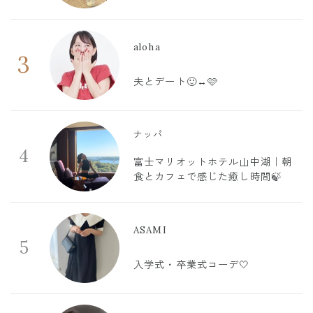
aloha
3
夫とデート🙂‍↔️🩷
ナッパ
4
富士マリオットホテル山中湖｜朝
食とカフェで感じた癒し時間🍃
ASAMI
5
入学式・卒業式コーデ🤍