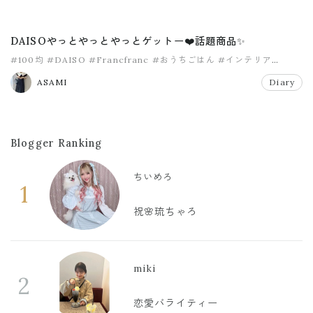
DAISOやっとやっとやっとゲットー❤️話題商品✨
#100均
#DAISO
#Francfranc
#おうちごはん
#インテリア
#ダイソー
ASAMI
Diary
Blogger Ranking
ちいめろ
1
祝🌸琉ちゃろ
miki
2
恋愛バライティー