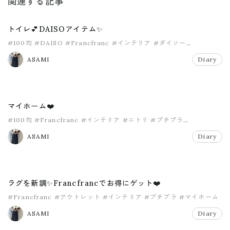
関連する記事
トイレ💕DAISOアイテム✨
#100均
#DAISO
#Francfranc
#インテリア
#ダイソー
#トイレインテリア
ASAMI
Diary
マイホーム❤️
#100均
#Francfranc
#インテリア
#ニトリ
#プチプラ
#マイホーム
ASAMI
Diary
ラグを新調✨Francfrancでお得にゲット❤️
#Francfranc
#アウトレット
#インテリア
#プチプラ
#マイホーム
#モノトーン
ASAMI
Diary