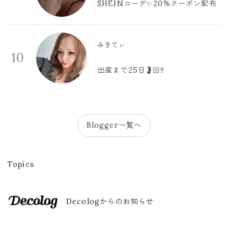
SHEINコーデ✨20%クーポン配布
みきてぃ
10
出産まで25日🤰🏻‼️
Blogger一覧へ
Topics
Decologからのお知らせ