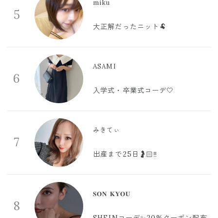
miku
5
大正解だったニット🐏
ASAMI
6
入学式・卒業式コーデ🤍
みきてぃ
7
出産まで25日🤰🏻‼️
𝐒𝐎𝐍 𝐊𝐘𝐎𝐔
8