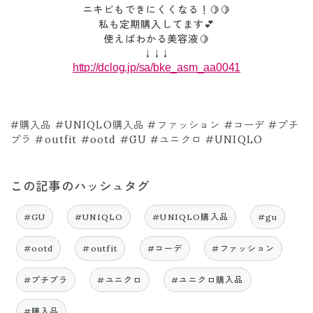
ニキビもできにくくなる！🍋🍋
私も定期購入してます💕
使えばわかる美容液🍋
↓↓↓
http://dclog.jp/sa/bke_asm_aa0041
#購入品 #UNIQLO購入品 #ファッション #コーデ #プチ
プラ #outfit #ootd #GU #ユニクロ #UNIQLO
この記事のハッシュタグ
#GU
#UNIQLO
#UNIQLO購入品
#gu
#ootd
#outfit
#コーデ
#ファッション
#プチプラ
#ユニクロ
#ユニクロ購入品
#購入品