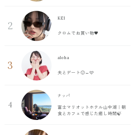
KEI
2
クロムでお買い物🖤
aloha
3
夫とデート🙂‍↔️🩷
ナッパ
4
富士マリオットホテル山中湖｜朝
食とカフェで感じた癒し時間🍃