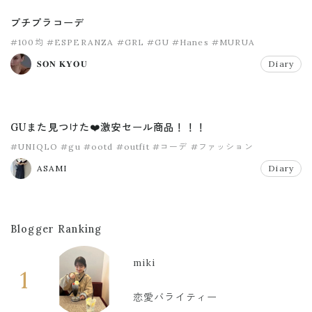
プチプラコーデ
#100均
#ESPERANZA
#GRL
#GU
#Hanes
#MURUA
𝐒𝐎𝐍 𝐊𝐘𝐎𝐔
Diary
GUまた見つけた❤️激安セール商品！！！
#UNIQLO
#gu
#ootd
#outfit
#コーデ
#ファッション
ASAMI
Diary
Blogger Ranking
miki
1
恋愛バライティー