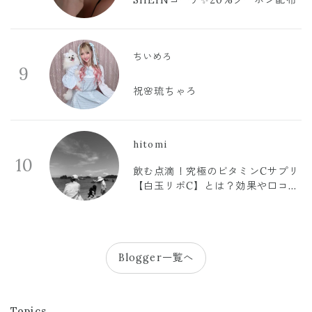
SHEINコーデ✨20%クーポン配布
ちいめろ
9
祝🌸琉ちゃろ
hitomi
10
飲む点滴！究極のビタミンCサプリ
【白玉リポC】とは？効果や口コミ
まとめ
Blogger一覧へ
Topics