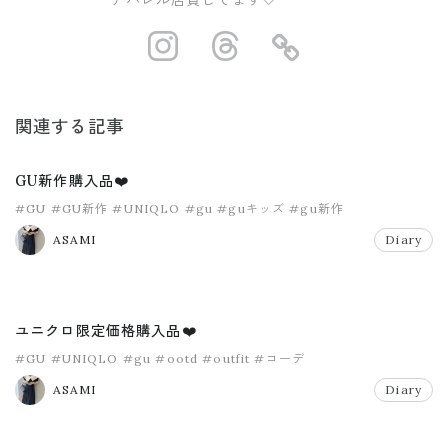
アパレル店員してます🤍
https://www.ins
https://www.
https://
関連する記事
GU新作購入品❤️
#GU
#GU新作
#UNIQLO
#gu
#guキッズ
#gu新作
ASAMI
Diary
ユニクロ限定価格購入品❤️
#GU
#UNIQLO
#gu
#ootd
#outfit
#コーデ
ASAMI
Diary