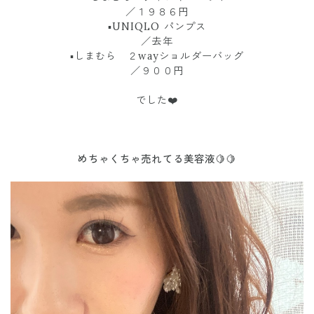
／１９８６円
▪︎UNIQLO パンプス
／去年
▪︎しまむら ２wayショルダーバッグ
／９００円
でした❤️
めちゃくちゃ売れてる美容液🍋🍋