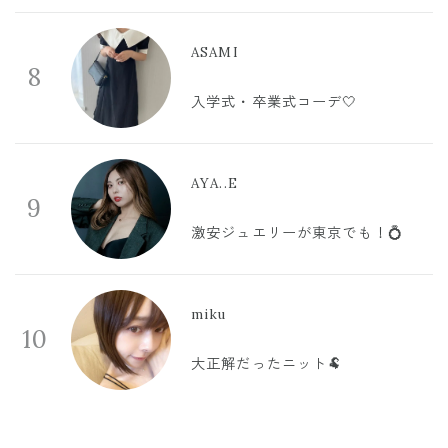
ASAMI
8
入学式・卒業式コーデ🤍
AYA..E
9
激安ジュエリーが東京でも！💍
miku
10
大正解だったニット🐏