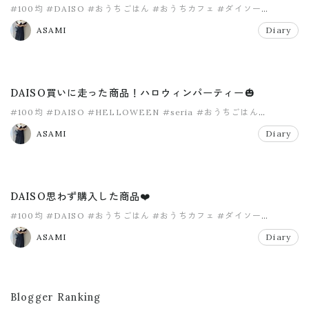
#100均
#DAISO
#おうちごはん
#おうちカフェ
#ダイソー
#バレンタイン
ASAMI
Diary
DAISO買いに走った商品！ハロウィンパーティー🎃
#100均
#DAISO
#HELLOWEEN
#seria
#おうちごはん
#おうちカフェ
ASAMI
Diary
DAISO思わず購入した商品❤️
#100均
#DAISO
#おうちごはん
#おうちカフェ
#ダイソー
#ダイソー購入品
ASAMI
Diary
Blogger Ranking