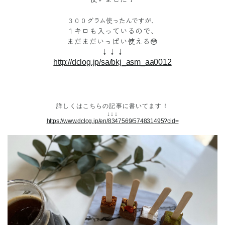
３００グラム使ったんですが、
１キロも入っているので、
まだまだいっぱい使える😳
↓↓↓
http://dclog.jp/sa/bkj_asm_aa0012
詳しくはこちらの記事に書いてます！
↓↓↓
https://www.dclog.jp/en/8347569/574831495?cid=