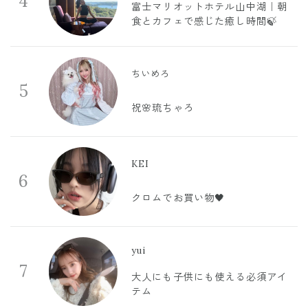
4
富士マリオットホテル山中湖｜朝
食とカフェで感じた癒し時間🍃
ちいめろ
5
祝🌸琉ちゃろ
KEI
6
クロムでお買い物🖤
yui
7
大人にも子供にも使える必須アイ
テム