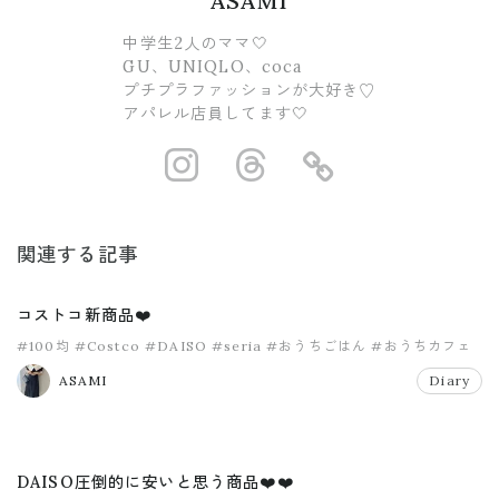
ASAMI
中学生2人のママ🤍
GU、UNIQLO、coca
プチプラファッションが大好き♡
アパレル店員してます🤍
https://www.ins
https://www.
https://
関連する記事
コストコ新商品❤️
#100均
#Costco
#DAISO
#seria
#おうちごはん
#おうちカフェ
ASAMI
Diary
DAISO圧倒的に安いと思う商品❤️❤️