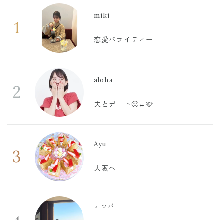
miki
1
恋愛バライティー
aloha
2
夫とデート🙂‍↔️🩷
Ayu
3
大阪へ
ナッパ