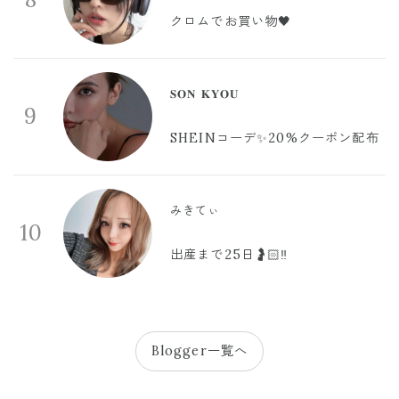
クロムでお買い物🖤
𝐒𝐎𝐍 𝐊𝐘𝐎𝐔
9
SHEINコーデ✨20%クーポン配布
みきてぃ
10
出産まで25日🤰🏻‼️
Blogger一覧へ