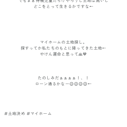
でもまぁ待機児童だらけやろうし土地は高いし
どこをとって生きるかですな←
マイホームの土地探し。
探すってか私たちのもとに降ってきた土地←
やけん運命と思って🙏🤎
たのしみだぁぁぁぁ！、！
ローン通るかなー😉😉😉😉←
#土地決め #マイホーム