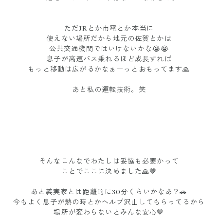
ただJRとか市電とか本当に
使えない場所だから地元の佐賀とかは
公共交通機関ではいけないかな😭😭
息子が高速バス乗れるほど成長すれば
もっと移動は広がるかなぁーっとおもってます🙏
あと私の運転技術。笑
そんなこんなでわたしは妥協も必要かって
ことでここに決めました🙏🤎
あと義実家とは距離的に30分くらいかなあ？🚗
今もよく息子が熱の時とかヘルプ沢山してもらってるから
場所が変わらないとみんな安心🤎