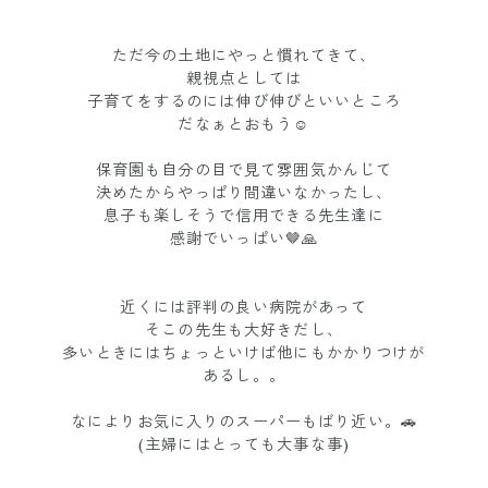
ただ今の土地にやっと慣れてきて、
親視点としては
子育てをするのには伸び伸びといいところ
だなぁとおもう☺️
保育園も自分の目で見て雰囲気かんじて
決めたからやっぱり間違いなかったし、
息子も楽しそうで信用できる先生達に
感謝でいっぱい🤎🙏
近くには評判の良い病院があって
そこの先生も大好きだし、
多いときにはちょっといけば他にもかかりつけが
あるし。。
なによりお気に入りのスーパーもばり近い。🚗
(主婦にはとっても大事な事)