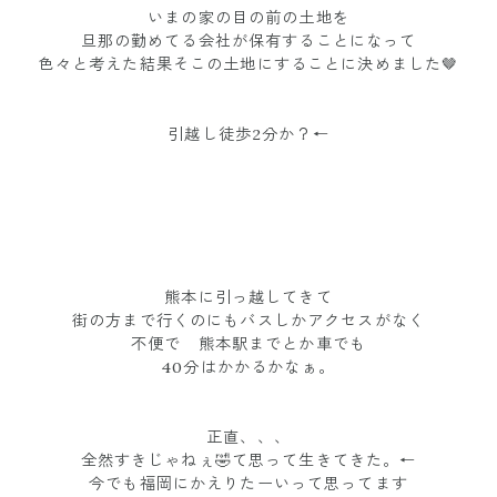
いまの家の目の前の土地を
旦那の勤めてる会社が保有することになって
色々と考えた結果そこの土地にすることに決めました🤎
引越し徒歩2分か？←
熊本に引っ越してきて
街の方まで行くのにもバスしかアクセスがなく
不便で 熊本駅までとか車でも
40分はかかるかなぁ。
正直、、、
全然すきじゃねぇ🤣て思って生きてきた。←
今でも福岡にかえりたーいって思ってます