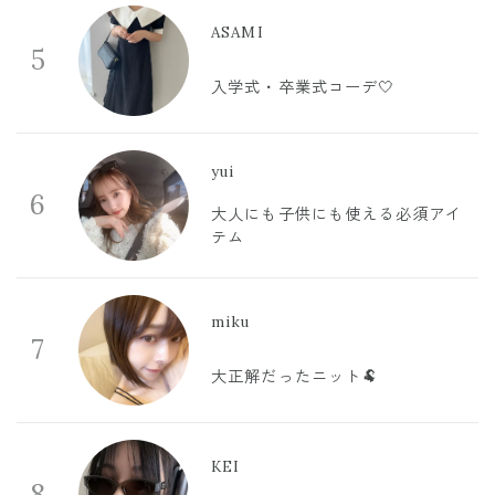
ASAMI
5
入学式・卒業式コーデ🤍
yui
6
大人にも子供にも使える必須アイ
テム
miku
7
大正解だったニット🐏
KEI
8