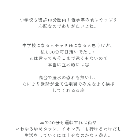
小学校も徒歩10分圏内！低学年の頃はやっぱり
心配なのでありがたいよね。
中学校になるとチャリ通になると思うけど、
私も30分毎日漕いでたし←
とは言ってもそこまで遠くもないので
本当に立地的には◎
高台で浸水の恐れも無いし、
なにより近所が全て住宅街でみんなよく挨拶
してくれる☺️💭
🚗で20分も運転すれば街や
いわゆるゆめタウン、イオン系にも行けるわけだし
生活をしていくには十分なのかなぁ◎と。