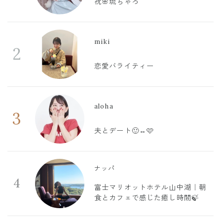
祝🌸琉ちゃろ
miki
2
恋愛バライティー
aloha
3
夫とデート🙂‍↔️🩷
ナッパ
4
富士マリオットホテル山中湖｜朝
食とカフェで感じた癒し時間🍃