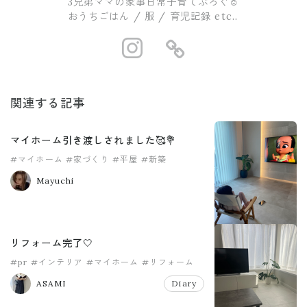
3兄弟ママの家事日常子育てぶろぐ☺︎
おうちごはん / 服 / 育児記録 etc..
https://www.i
https://ro
関連する記事
マイホーム引き渡しされました🥰💐
#マイホーム
#家づくり
#平屋
#新築
Mayuchi
リフォーム完了🤍
#pr
#インテリア
#マイホーム
#リフォーム
ASAMI
Diary