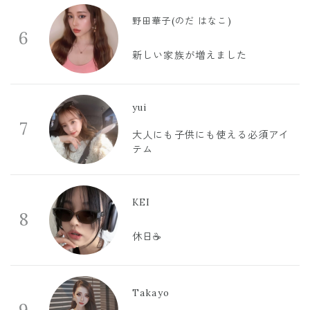
野田華子(のだ はなこ)
6
新しい家族が増えました
yui
7
大人にも子供にも使える必須アイ
テム
KEI
8
休日☕️
Takayo