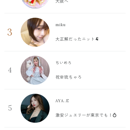
大阪へ
miku
3
大正解だったニット🐏
ちいめろ
4
祝🌸琉ちゃろ
AYA..E
5
激安ジュエリーが東京でも！💍