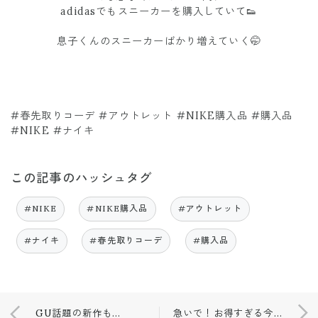
adidasでもスニーカーを購入していて👟
息子くんのスニーカーばかり増えていく🤭
#春先取りコーデ #アウトレット #NIKE購入品 #購入品
#NIKE #ナイキ
この記事のハッシュタグ
#NIKE
#NIKE購入品
#アウトレット
#ナイキ
#春先取りコーデ
#購入品
GU話題の新作も❤️購入品！！
急いで！お得すぎる今がチャンス！！