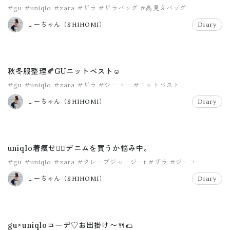
#gu
#uniqlo
#zara
#ザラ
#ザラバッグ
#高見えバッグ
しーちゃん（SHIHOMI）
Diary
秋冬服整理🍂GUニットベスト☺️
#gu
#uniqlo
#zara
#ザラ
#ジーユー
#ニットベスト
しーちゃん（SHIHOMI）
Diary
uniqlo着痩せ💁‍♀️デニムを買うか悩み中。
#gu
#uniqlo
#zara
#クレープジャージーt
#ザラ
#ジーユー
しーちゃん（SHIHOMI）
Diary
gu×uniqloコーデ♡お出掛け〜🍴🌮