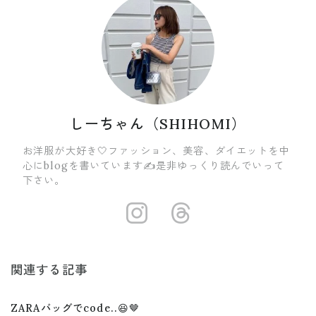
しーちゃん（SHIHOMI）
お洋服が大好き🤍ファッション、美容、ダイエットを中
心にblogを書いています✍️是非ゆっくり読んでいって
下さい。
https://insta
https://ww
関連する記事
ZARAバッグでcode..😆🤎