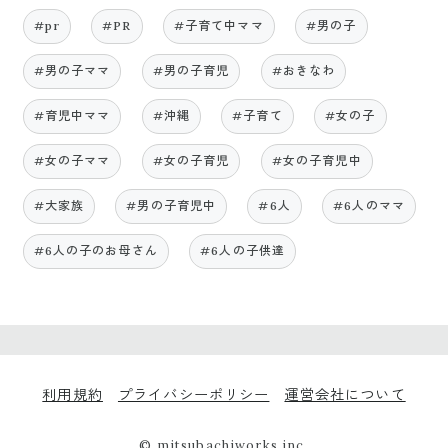
#pr
#PR
#子育て中ママ
#男の子
#男の子ママ
#男の子育児
#おきなわ
#育児中ママ
#沖縄
#子育て
#女の子
#女の子ママ
#女の子育児
#女の子育児中
#大家族
#男の子育児中
#6人
#6人のママ
#6人の子のお母さん
#6人の子供達
利用規約
プライバシーポリシー
運営会社について
© mitsubachiworks inc.