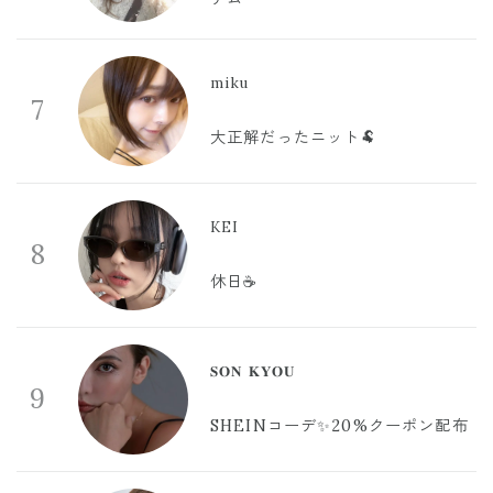
miku
7
大正解だったニット🐏
KEI
8
休日☕️
𝐒𝐎𝐍 𝐊𝐘𝐎𝐔
9
SHEINコーデ✨20%クーポン配布