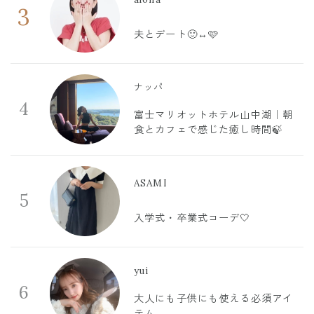
3
夫とデート🙂‍↔️🩷
ナッパ
4
富士マリオットホテル山中湖｜朝
食とカフェで感じた癒し時間🍃
ASAMI
5
入学式・卒業式コーデ🤍
yui
6
大人にも子供にも使える必須アイ
テム