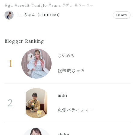
#gu
#reedit
#uniqlo
#zara
#ザラ
#ジーユー
しーちゃん（SHIHOMI）
Diary
Blogger Ranking
ちいめろ
1
祝🌸琉ちゃろ
miki
2
恋愛バライティー
aloha