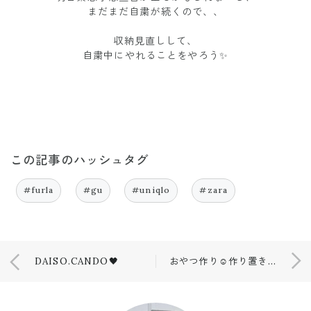
まだまだ自粛が続くので、、
収納見直しして、
自粛中にやれることをやろう✨
この記事のハッシュタグ
#furla
#gu
#uniqlo
#zara
DAISO.CANDO🖤
おやつ作り☺️作り置き🍅