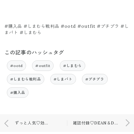
#購入品 #しまむら戦利品 #ootd #outfit #プチプラ #し
まパト #しまむら
この記事のハッシュタグ
#ootd
#outfit
#しまむら
#しまむら戦利品
#しまパト
#プチプラ
#購入品
ずっと人気♡効果がすごくて手放せない…💓
雑誌付録♡DEAN＆DELUCA💓予約必須！