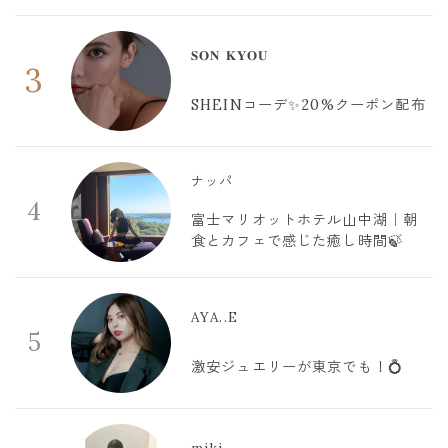
𝐒𝐎𝐍 𝐊𝐘𝐎𝐔
3
SHEINコーデ✨20%クーポン配布
ナッパ
4
富士マリオットホテル山中湖｜朝
食とカフェで感じた癒し時間🍃
AYA..E
5
激安ジュエリーが東京でも！💍