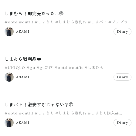
しまむら！即完売だった…🤭
#ootd
#outfit
#しまむら
#しまむら戦利品
#しまパト
#プチプラ
ASAMI
Diary
しまむら戦利品❤️
#UNIQLO
#gu
#gu新作
#ootd
#outfit
#しまむら
ASAMI
Diary
しまパト！激安すぎじゃない？🤭
#ootd
#outfit
#しまむら
#しまむら戦利品
#しまむら購入品
#しまパト
ASAMI
Diary