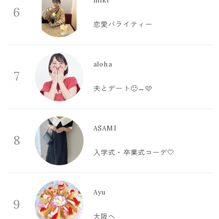
miki
6
恋愛バライティー
aloha
7
夫とデート🙂‍↔️🩷
ASAMI
8
入学式・卒業式コーデ🤍
Ayu
9
大阪へ