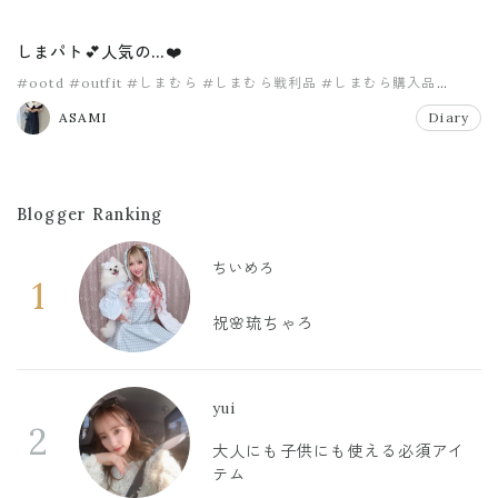
しまパト💕人気の…❤️
#ootd
#outfit
#しまむら
#しまむら戦利品
#しまむら購入品
#しまパト
ASAMI
Diary
Blogger Ranking
ちいめろ
1
祝🌸琉ちゃろ
yui
2
大人にも子供にも使える必須アイ
テム